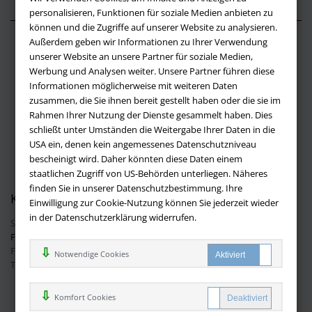
personalisieren, Funktionen für soziale Medien anbieten zu
können und die Zugriffe auf unserer Website zu analysieren.
Außerdem geben wir Informationen zu Ihrer Verwendung
Über buchversandmimpf2000.de
unserer Website an unsere Partner für soziale Medien,
Werbung und Analysen weiter. Unsere Partner führen diese
Impressum
Informationen möglicherweise mit weiteren Daten
Versandbedingungen
zusammen, die Sie ihnen bereit gestellt haben oder die sie im
Widerruf
Rahmen Ihrer Nutzung der Dienste gesammelt haben. Dies
schließt unter Umständen die Weitergabe Ihrer Daten in die
Batteriehinweis
USA ein, denen kein angemessenes Datenschutzniveau
AGB
bescheinigt wird. Daher könnten diese Daten einem
Datenschutz
staatlichen Zugriff von US-Behörden unterliegen. Näheres
finden Sie in unserer Datenschutzbestimmung. Ihre
Kontakt
Einwilligung zur Cookie-Nutzung können Sie jederzeit wieder
in der Datenschutzerklärung widerrufen.
Sie haben Fragen?
Hier finden Sie Antworten auf häufig gestellte
Fragen.
Fragen per E-Mail:
info@buchversandmimpf2000.de
Notwendige Cookies
Telefon: +49 (0)9209 20 23 188
Ihre Vorteile bei uns
Komfort Cookies
Kostenloser Versand innerhalb Deutschlands