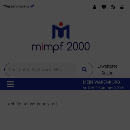
*Versand Gratis
Erweiterte
Suche
MEIN WARENKORB
Artikel:
0
Summe:
0,00 €
xml file not yet generated