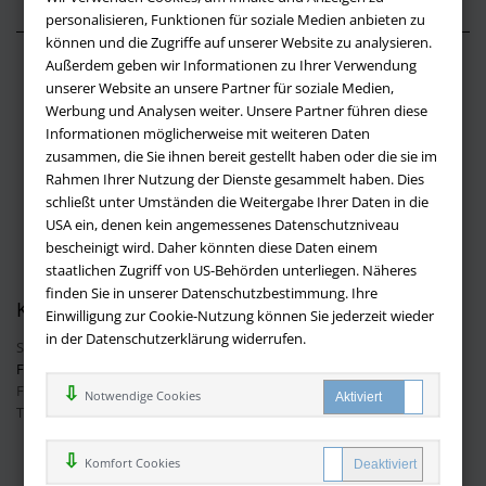
personalisieren, Funktionen für soziale Medien anbieten zu
können und die Zugriffe auf unserer Website zu analysieren.
Außerdem geben wir Informationen zu Ihrer Verwendung
Über buchversandmimpf2000.de
unserer Website an unsere Partner für soziale Medien,
Werbung und Analysen weiter. Unsere Partner führen diese
Impressum
Informationen möglicherweise mit weiteren Daten
Versandbedingungen
zusammen, die Sie ihnen bereit gestellt haben oder die sie im
Widerruf
Rahmen Ihrer Nutzung der Dienste gesammelt haben. Dies
schließt unter Umständen die Weitergabe Ihrer Daten in die
Batteriehinweis
USA ein, denen kein angemessenes Datenschutzniveau
AGB
bescheinigt wird. Daher könnten diese Daten einem
Datenschutz
staatlichen Zugriff von US-Behörden unterliegen. Näheres
finden Sie in unserer Datenschutzbestimmung. Ihre
Kontakt
Einwilligung zur Cookie-Nutzung können Sie jederzeit wieder
in der Datenschutzerklärung widerrufen.
Sie haben Fragen?
Hier finden Sie Antworten auf häufig gestellte
Fragen.
Fragen per E-Mail:
info@buchversandmimpf2000.de
Notwendige Cookies
Telefon: +49 (0)9209 20 23 188
Ihre Vorteile bei uns
Komfort Cookies
Kostenloser Versand innerhalb Deutschlands