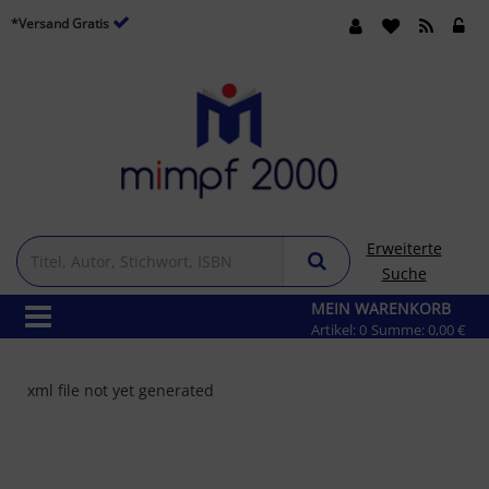
*Versand Gratis
Erweiterte
Suche
MEIN WARENKORB
Artikel:
0
Summe:
0,00 €
xml file not yet generated