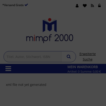
*Versand Gratis
Erweiterte
Suche
MEIN WARENKORB
Artikel:
0
Summe:
0,00 €
xml file not yet generated