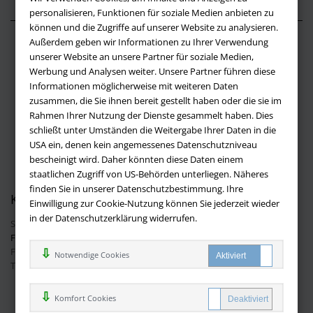
personalisieren, Funktionen für soziale Medien anbieten zu
können und die Zugriffe auf unserer Website zu analysieren.
Außerdem geben wir Informationen zu Ihrer Verwendung
Über buchversandmimpf2000.de
unserer Website an unsere Partner für soziale Medien,
Werbung und Analysen weiter. Unsere Partner führen diese
Impressum
Informationen möglicherweise mit weiteren Daten
Versandbedingungen
zusammen, die Sie ihnen bereit gestellt haben oder die sie im
Widerruf
Rahmen Ihrer Nutzung der Dienste gesammelt haben. Dies
schließt unter Umständen die Weitergabe Ihrer Daten in die
Batteriehinweis
USA ein, denen kein angemessenes Datenschutzniveau
AGB
bescheinigt wird. Daher könnten diese Daten einem
Datenschutz
staatlichen Zugriff von US-Behörden unterliegen. Näheres
finden Sie in unserer Datenschutzbestimmung. Ihre
Kontakt
Einwilligung zur Cookie-Nutzung können Sie jederzeit wieder
in der Datenschutzerklärung widerrufen.
Sie haben Fragen?
Hier finden Sie Antworten auf häufig gestellte
Fragen.
Fragen per E-Mail:
info@buchversandmimpf2000.de
Notwendige Cookies
Telefon: +49 (0)9209 20 23 188
Ihre Vorteile bei uns
Komfort Cookies
Kostenloser Versand innerhalb Deutschlands