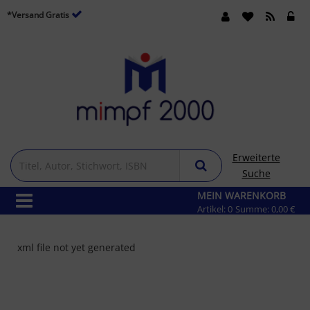
*Versand Gratis
Erweiterte
Suche
MEIN WARENKORB
Artikel:
0
Summe:
0,00 €
xml file not yet generated