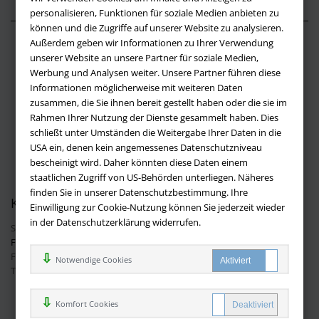
personalisieren, Funktionen für soziale Medien anbieten zu
können und die Zugriffe auf unserer Website zu analysieren.
Außerdem geben wir Informationen zu Ihrer Verwendung
Über buchversandmimpf2000.de
unserer Website an unsere Partner für soziale Medien,
Werbung und Analysen weiter. Unsere Partner führen diese
Impressum
Informationen möglicherweise mit weiteren Daten
Versandbedingungen
zusammen, die Sie ihnen bereit gestellt haben oder die sie im
Widerruf
Rahmen Ihrer Nutzung der Dienste gesammelt haben. Dies
schließt unter Umständen die Weitergabe Ihrer Daten in die
Batteriehinweis
USA ein, denen kein angemessenes Datenschutzniveau
AGB
bescheinigt wird. Daher könnten diese Daten einem
Datenschutz
staatlichen Zugriff von US-Behörden unterliegen. Näheres
finden Sie in unserer Datenschutzbestimmung. Ihre
Kontakt
Einwilligung zur Cookie-Nutzung können Sie jederzeit wieder
in der Datenschutzerklärung widerrufen.
Sie haben Fragen?
Hier finden Sie Antworten auf häufig gestellte
Fragen.
Fragen per E-Mail:
info@buchversandmimpf2000.de
Notwendige Cookies
Telefon: +49 (0)9209 20 23 188
Ihre Vorteile bei uns
Komfort Cookies
Kostenloser Versand innerhalb Deutschlands