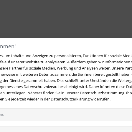
ommen!
, um Inhalte und Anzeigen zu personalisieren, Funktionen für soziale Medi
ffe auf unserer Website zu analysieren. Außerdem geben wir Informationen
sere Partner für soziale Medien, Werbung und Analysen weiter. Unsere Part
erweise mit weiteren Daten zusammen, die Sie ihnen bereit gestellt haben o
 der Dienste gesammelt haben. Dies schließt unter Umständen die Weiterga
angemessenes Datenschutzniveau bescheinigt wird. Daher könnten diese Dat
en unterliegen. Näheres finden Sie in unserer Datenschutzbestimmung. Ihre
 Sie jederzeit wieder in der Datenschutzerklärung widerrufen.
ies
t
Ihre Vorteile bei uns
 Fragen?
Hier finden Sie Antworten
Kostenloser Versand innerhalb