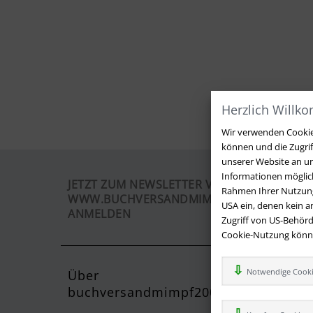
Herzlich Willk
Wir verwenden Cookies
können und die Zugri
unserer Website an un
Informationen möglich
JETZT ZUM NEWSLETTER VON
Rahmen Ihrer Nutzung
WWW.BUCHVERSANDMIMPF2000.DE
USA ein, denen kein 
ANMELDEN
Zugriff von US-Behörd
Cookie-Nutzung können
Notwendige Cook
Über
Kontak
buchversandmimpf2000.de
Sie haben