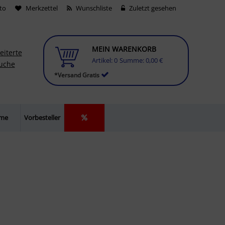
to
Merkzettel
Wunschliste
Zuletzt gesehen
MEIN WARENKORB
eiterte
Artikel:
0
Summe:
0,00 €
uche
*Versand Gratis
lme
Vorbesteller