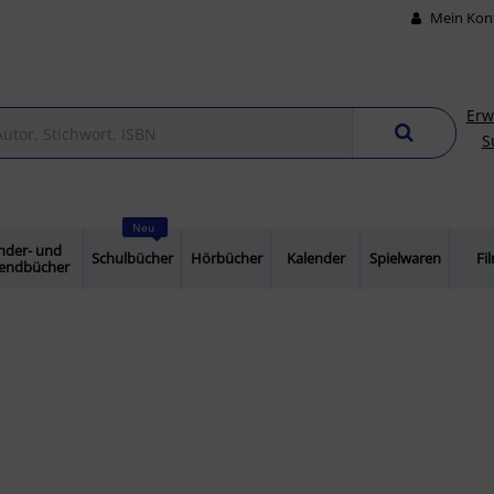
Mein Kon
Erw
S
Neu
nder- und
Schulbücher
Hörbücher
Kalender
Spielwaren
Fi
gendbücher