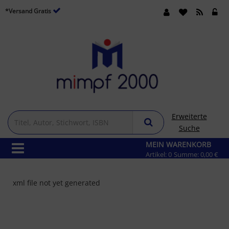
*Versand Gratis
Erweiterte
Suche
MEIN WARENKORB
Artikel:
0
Summe:
0,00 €
xml file not yet generated