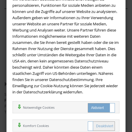
personalisieren, Funktionen für soziale Medien anbieten zu
können und die Zugriffe auf unserer Website zu analysieren.
Außerdem geben wir Informationen zu Ihrer Verwendung
Über buchversandmimpf2000.de
unserer Website an unsere Partner für soziale Medien,
Werbung und Analysen weiter. Unsere Partner führen diese
Impressum
Informationen möglicherweise mit weiteren Daten
Versandbedingungen
zusammen, die Sie ihnen bereit gestellt haben oder die sie im
Widerruf
Rahmen Ihrer Nutzung der Dienste gesammelt haben. Dies
schließt unter Umständen die Weitergabe Ihrer Daten in die
Batteriehinweis
USA ein, denen kein angemessenes Datenschutzniveau
AGB
bescheinigt wird. Daher könnten diese Daten einem
Datenschutz
staatlichen Zugriff von US-Behörden unterliegen. Näheres
finden Sie in unserer Datenschutzbestimmung. Ihre
Kontakt
Einwilligung zur Cookie-Nutzung können Sie jederzeit wieder
in der Datenschutzerklärung widerrufen.
Sie haben Fragen?
Hier finden Sie Antworten auf häufig gestellte
Fragen.
Fragen per E-Mail:
info@buchversandmimpf2000.de
Notwendige Cookies
Telefon: +49 (0)9209 20 23 188
Ihre Vorteile bei uns
Komfort Cookies
Kostenloser Versand innerhalb Deutschlands