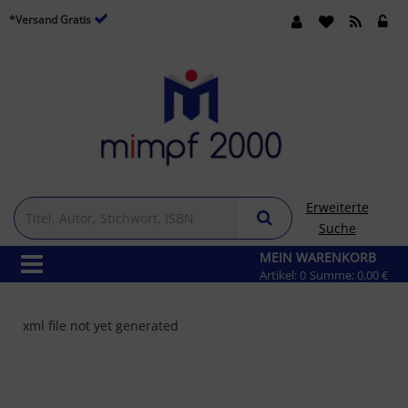
*Versand Gratis
Erweiterte
Suche
MEIN WARENKORB
Artikel:
0
Summe:
0,00 €
xml file not yet generated