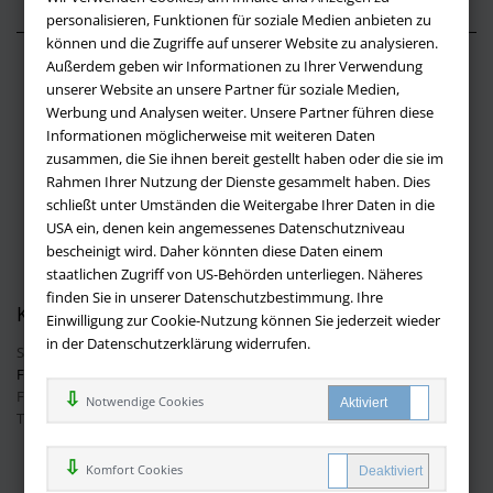
personalisieren, Funktionen für soziale Medien anbieten zu
können und die Zugriffe auf unserer Website zu analysieren.
Außerdem geben wir Informationen zu Ihrer Verwendung
Über buchversandmimpf2000.de
unserer Website an unsere Partner für soziale Medien,
Werbung und Analysen weiter. Unsere Partner führen diese
Impressum
Informationen möglicherweise mit weiteren Daten
Versandbedingungen
zusammen, die Sie ihnen bereit gestellt haben oder die sie im
Widerruf
Rahmen Ihrer Nutzung der Dienste gesammelt haben. Dies
schließt unter Umständen die Weitergabe Ihrer Daten in die
Batteriehinweis
USA ein, denen kein angemessenes Datenschutzniveau
AGB
bescheinigt wird. Daher könnten diese Daten einem
Datenschutz
staatlichen Zugriff von US-Behörden unterliegen. Näheres
finden Sie in unserer Datenschutzbestimmung. Ihre
Kontakt
Einwilligung zur Cookie-Nutzung können Sie jederzeit wieder
in der Datenschutzerklärung widerrufen.
Sie haben Fragen?
Hier finden Sie Antworten auf häufig gestellte
Fragen.
Fragen per E-Mail:
info@buchversandmimpf2000.de
Notwendige Cookies
Telefon: +49 (0)9209 20 23 188
Ihre Vorteile bei uns
Komfort Cookies
Kostenloser Versand innerhalb Deutschlands