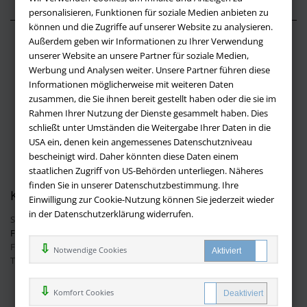
personalisieren, Funktionen für soziale Medien anbieten zu
können und die Zugriffe auf unserer Website zu analysieren.
Außerdem geben wir Informationen zu Ihrer Verwendung
Über buchversandmimpf2000.de
unserer Website an unsere Partner für soziale Medien,
Werbung und Analysen weiter. Unsere Partner führen diese
Impressum
Informationen möglicherweise mit weiteren Daten
Versandbedingungen
zusammen, die Sie ihnen bereit gestellt haben oder die sie im
Widerruf
Rahmen Ihrer Nutzung der Dienste gesammelt haben. Dies
schließt unter Umständen die Weitergabe Ihrer Daten in die
Batteriehinweis
USA ein, denen kein angemessenes Datenschutzniveau
AGB
bescheinigt wird. Daher könnten diese Daten einem
Datenschutz
staatlichen Zugriff von US-Behörden unterliegen. Näheres
finden Sie in unserer Datenschutzbestimmung. Ihre
Kontakt
Einwilligung zur Cookie-Nutzung können Sie jederzeit wieder
in der Datenschutzerklärung widerrufen.
Sie haben Fragen?
Hier finden Sie Antworten auf häufig gestellte
Fragen.
Fragen per E-Mail:
info@buchversandmimpf2000.de
Notwendige Cookies
Telefon: +49 (0)9209 20 23 188
Ihre Vorteile bei uns
Komfort Cookies
Kostenloser Versand innerhalb Deutschlands