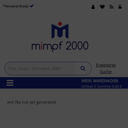
*Versand Gratis
Erweiterte
Suche
MEIN WARENKORB
Artikel:
0
Summe:
0,00 €
xml file not yet generated