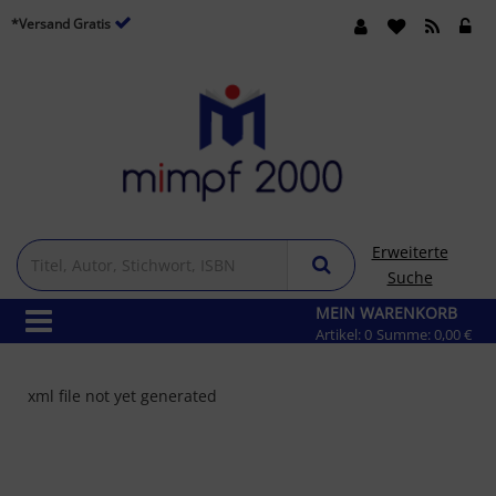
*Versand Gratis
Erweiterte
Suche
MEIN WARENKORB
Artikel:
0
Summe:
0,00 €
xml file not yet generated