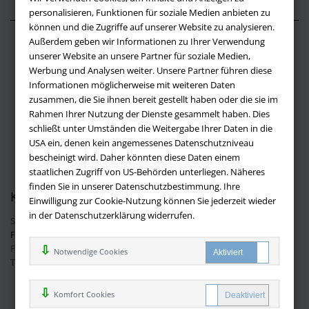
personalisieren, Funktionen für soziale Medien anbieten zu
können und die Zugriffe auf unserer Website zu analysieren.
Außerdem geben wir Informationen zu Ihrer Verwendung
Über buchversandmimpf2000.de
unserer Website an unsere Partner für soziale Medien,
Werbung und Analysen weiter. Unsere Partner führen diese
Impressum
Informationen möglicherweise mit weiteren Daten
Versandbedingungen
zusammen, die Sie ihnen bereit gestellt haben oder die sie im
Widerruf
Rahmen Ihrer Nutzung der Dienste gesammelt haben. Dies
schließt unter Umständen die Weitergabe Ihrer Daten in die
Batteriehinweis
USA ein, denen kein angemessenes Datenschutzniveau
AGB
bescheinigt wird. Daher könnten diese Daten einem
Datenschutz
staatlichen Zugriff von US-Behörden unterliegen. Näheres
finden Sie in unserer Datenschutzbestimmung. Ihre
Kontakt
Einwilligung zur Cookie-Nutzung können Sie jederzeit wieder
in der Datenschutzerklärung widerrufen.
Sie haben Fragen?
Hier finden Sie Antworten auf häufig gestellte
Fragen.
Fragen per E-Mail:
info@buchversandmimpf2000.de
Notwendige Cookies
Telefon: +49 (0)9209 20 23 188
Ihre Vorteile bei uns
Komfort Cookies
Kostenloser Versand innerhalb Deutschlands