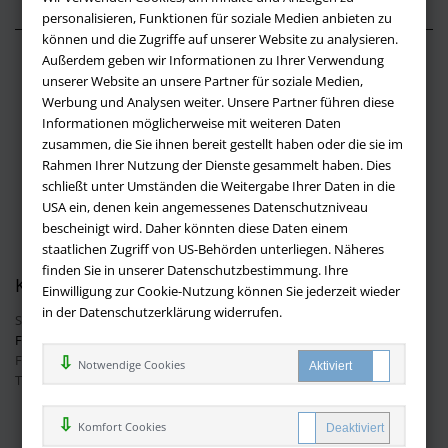
personalisieren, Funktionen für soziale Medien anbieten zu
können und die Zugriffe auf unserer Website zu analysieren.
Außerdem geben wir Informationen zu Ihrer Verwendung
Über buchversandmimpf2000.de
unserer Website an unsere Partner für soziale Medien,
Werbung und Analysen weiter. Unsere Partner führen diese
Impressum
Informationen möglicherweise mit weiteren Daten
Versandbedingungen
zusammen, die Sie ihnen bereit gestellt haben oder die sie im
Widerruf
Rahmen Ihrer Nutzung der Dienste gesammelt haben. Dies
schließt unter Umständen die Weitergabe Ihrer Daten in die
Batteriehinweis
USA ein, denen kein angemessenes Datenschutzniveau
AGB
bescheinigt wird. Daher könnten diese Daten einem
Datenschutz
staatlichen Zugriff von US-Behörden unterliegen. Näheres
finden Sie in unserer Datenschutzbestimmung. Ihre
Kontakt
Einwilligung zur Cookie-Nutzung können Sie jederzeit wieder
in der Datenschutzerklärung widerrufen.
Sie haben Fragen?
Hier finden Sie Antworten auf häufig gestellte
Fragen.
Fragen per E-Mail:
info@buchversandmimpf2000.de
Notwendige Cookies
Telefon: +49 (0)9209 20 23 188
Ihre Vorteile bei uns
Komfort Cookies
Kostenloser Versand innerhalb Deutschlands