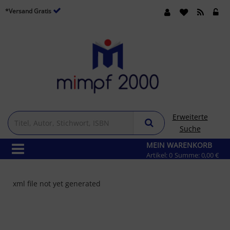
*Versand Gratis
Erweiterte
Suche
MEIN WARENKORB
Artikel:
0
Summe:
0,00 €
xml file not yet generated