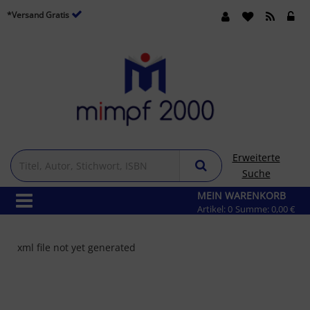
*Versand Gratis
Erweiterte
Suche
MEIN WARENKORB
Artikel:
0
Summe:
0,00 €
xml file not yet generated