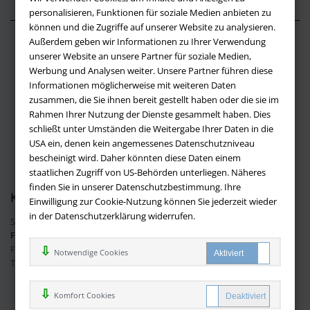
personalisieren, Funktionen für soziale Medien anbieten zu
können und die Zugriffe auf unserer Website zu analysieren.
Außerdem geben wir Informationen zu Ihrer Verwendung
Über buchversandmimpf2000.de
unserer Website an unsere Partner für soziale Medien,
Werbung und Analysen weiter. Unsere Partner führen diese
Impressum
Informationen möglicherweise mit weiteren Daten
Versandbedingungen
zusammen, die Sie ihnen bereit gestellt haben oder die sie im
Widerruf
Rahmen Ihrer Nutzung der Dienste gesammelt haben. Dies
schließt unter Umständen die Weitergabe Ihrer Daten in die
Batteriehinweis
USA ein, denen kein angemessenes Datenschutzniveau
AGB
bescheinigt wird. Daher könnten diese Daten einem
Datenschutz
staatlichen Zugriff von US-Behörden unterliegen. Näheres
finden Sie in unserer Datenschutzbestimmung. Ihre
Kontakt
Einwilligung zur Cookie-Nutzung können Sie jederzeit wieder
in der Datenschutzerklärung widerrufen.
Sie haben Fragen?
Hier finden Sie Antworten auf häufig gestellte
Fragen.
Fragen per E-Mail:
info@buchversandmimpf2000.de
Notwendige Cookies
Telefon: +49 (0)9209 20 23 188
Ihre Vorteile bei uns
Komfort Cookies
Kostenloser Versand innerhalb Deutschlands