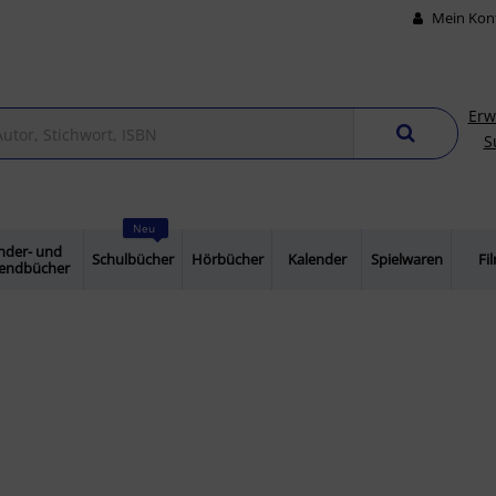
Mein Kon
Erw
S
Neu
nder- und
Schulbücher
Hörbücher
Kalender
Spielwaren
Fi
gendbücher