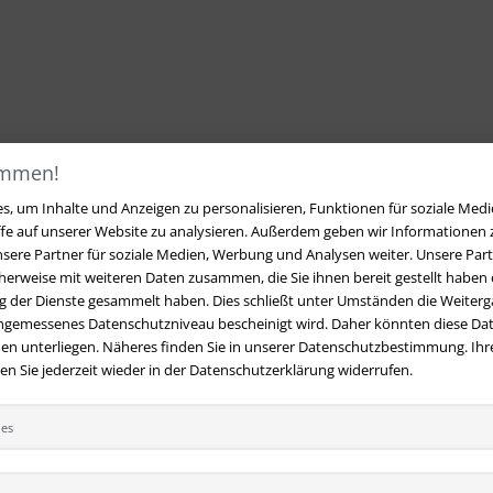
ommen!
, um Inhalte und Anzeigen zu personalisieren, Funktionen für soziale Medi
ffe auf unserer Website zu analysieren. Außerdem geben wir Informationen
sere Partner für soziale Medien, Werbung und Analysen weiter. Unsere Part
erweise mit weiteren Daten zusammen, die Sie ihnen bereit gestellt haben o
 der Dienste gesammelt haben. Dies schließt unter Umständen die Weiterga
angemessenes Datenschutzniveau bescheinigt wird. Daher könnten diese Dat
en unterliegen. Näheres finden Sie in unserer Datenschutzbestimmung. Ihre
 Sie jederzeit wieder in der Datenschutzerklärung widerrufen.
ies
t
Ihre Vorteile bei uns
 Fragen?
Hier finden Sie Antworten
Kostenloser Versand innerhalb