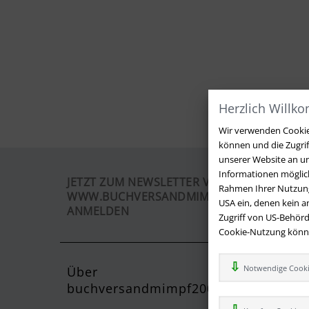
Herzlich Willk
Wir verwenden Cookies
können und die Zugri
unserer Website an un
Informationen möglich
JETZT ZUM NEWSLETTER VON
Rahmen Ihrer Nutzung
WWW.BUCHVERSANDMIMPF2000.DE
USA ein, denen kein 
ANMELDEN
Zugriff von US-Behörd
Cookie-Nutzung können
Notwendige Cook
Über
Kontak
buchversandmimpf2000.de
Sie haben