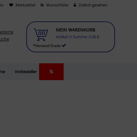
to
Merkzettel
Wunschliste
Zuletzt gesehen
MEIN WARENKORB
eiterte
Artikel:
0
Summe:
0,00 €
uche
*Versand Gratis
lme
Vorbesteller