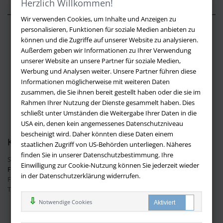
Herzlich Willkommen!
Wir verwenden Cookies, um Inhalte und Anzeigen zu
personalisieren, Funktionen für soziale Medien anbieten zu
Über buchversandmimpf2000.de
können und die Zugriffe auf unserer Website zu analysieren.
Außerdem geben wir Informationen zu Ihrer Verwendung
Impressum
unserer Website an unsere Partner für soziale Medien,
Versandbedingungen
Werbung und Analysen weiter. Unsere Partner führen diese
Widerruf
Informationen möglicherweise mit weiteren Daten
zusammen, die Sie ihnen bereit gestellt haben oder die sie im
Batteriehinweis
Rahmen Ihrer Nutzung der Dienste gesammelt haben. Dies
AGB
schließt unter Umständen die Weitergabe Ihrer Daten in die
Datenschutz
USA ein, denen kein angemessenes Datenschutzniveau
bescheinigt wird. Daher könnten diese Daten einem
Kontakt
staatlichen Zugriff von US-Behörden unterliegen. Näheres
finden Sie in unserer Datenschutzbestimmung. Ihre
Sie haben Fragen?
Hier finden Sie Antworten auf häufig gestellte
Einwilligung zur Cookie-Nutzung können Sie jederzeit wieder
Fragen.
in der Datenschutzerklärung widerrufen.
Fragen per E-Mail:
info@buchversandmimpf2000.de
Telefon: +49 (0)9209 20 23 188
Ihre Vorteile bei uns
Notwendige Cookies
Kostenloser Versand innerhalb Deutschlands