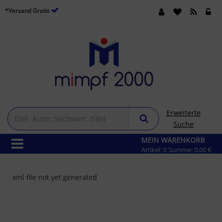
*Versand Gratis
Erweiterte
Suche
MEIN WARENKORB
Artikel:
0
Summe:
0,00 €
xml file not yet generated