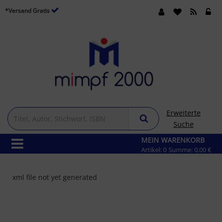
*Versand Gratis
Erweiterte
Suche
MEIN WARENKORB
Artikel:
0
Summe:
0,00 €
xml file not yet generated