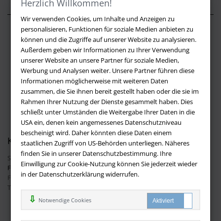
Herzlich Willkommen!
Wir verwenden Cookies, um Inhalte und Anzeigen zu
personalisieren, Funktionen für soziale Medien anbieten zu
Über buchversandmimpf2000.de
können und die Zugriffe auf unserer Website zu analysieren.
Außerdem geben wir Informationen zu Ihrer Verwendung
Impressum
unserer Website an unsere Partner für soziale Medien,
Versandbedingungen
Werbung und Analysen weiter. Unsere Partner führen diese
Widerruf
Informationen möglicherweise mit weiteren Daten
zusammen, die Sie ihnen bereit gestellt haben oder die sie im
Batteriehinweis
Rahmen Ihrer Nutzung der Dienste gesammelt haben. Dies
AGB
schließt unter Umständen die Weitergabe Ihrer Daten in die
Datenschutz
USA ein, denen kein angemessenes Datenschutzniveau
bescheinigt wird. Daher könnten diese Daten einem
Kontakt
staatlichen Zugriff von US-Behörden unterliegen. Näheres
finden Sie in unserer Datenschutzbestimmung. Ihre
Sie haben Fragen?
Hier finden Sie Antworten auf häufig gestellte
Einwilligung zur Cookie-Nutzung können Sie jederzeit wieder
Fragen.
in der Datenschutzerklärung widerrufen.
Fragen per E-Mail:
info@buchversandmimpf2000.de
Telefon: +49 (0)9209 20 23 188
Ihre Vorteile bei uns
Notwendige Cookies
Kostenloser Versand innerhalb Deutschlands