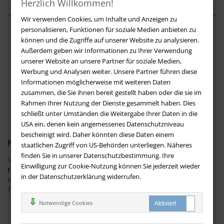
Herzlich Willkommen!
Wir verwenden Cookies, um Inhalte und Anzeigen zu
personalisieren, Funktionen für soziale Medien anbieten zu
Über buchversandmimpf2000.de
können und die Zugriffe auf unserer Website zu analysieren.
Außerdem geben wir Informationen zu Ihrer Verwendung
Impressum
unserer Website an unsere Partner für soziale Medien,
Versandbedingungen
Werbung und Analysen weiter. Unsere Partner führen diese
Widerruf
Informationen möglicherweise mit weiteren Daten
zusammen, die Sie ihnen bereit gestellt haben oder die sie im
Batteriehinweis
Rahmen Ihrer Nutzung der Dienste gesammelt haben. Dies
AGB
schließt unter Umständen die Weitergabe Ihrer Daten in die
Datenschutz
USA ein, denen kein angemessenes Datenschutzniveau
bescheinigt wird. Daher könnten diese Daten einem
Kontakt
staatlichen Zugriff von US-Behörden unterliegen. Näheres
finden Sie in unserer Datenschutzbestimmung. Ihre
Sie haben Fragen?
Hier finden Sie Antworten auf häufig gestellte
Einwilligung zur Cookie-Nutzung können Sie jederzeit wieder
Fragen.
in der Datenschutzerklärung widerrufen.
Fragen per E-Mail:
info@buchversandmimpf2000.de
Telefon: +49 (0)9209 20 23 188
Ihre Vorteile bei uns
Notwendige Cookies
Kostenloser Versand innerhalb Deutschlands