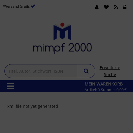
*Versand Gratis
Erweiterte
Suche
MEIN WARENKORB
Artikel:
0
Summe:
0,00 €
xml file not yet generated