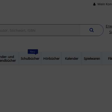
Mein Kon
Erw
S
Neu
nder- und
Schulbücher
Hörbücher
Kalender
Spielwaren
Fi
gendbücher