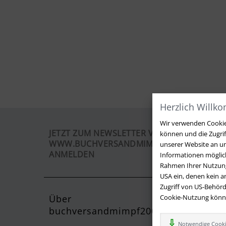
Herzlich Willk
Wir verwenden Cookies
JETZT ZUM NEWSLETTER VON
können und die Zugri
WWW.BUCHVERSANDMIMPF2000.DE
unserer Website an un
ANMELDEN
Informationen möglich
Rahmen Ihrer Nutzung
USA ein, denen kein 
Zugriff von US-Behörd
Über
Cookie-Nutzung können
Kontak
buchversandmimpf2000.de
Sie haben
Notwendige Cook