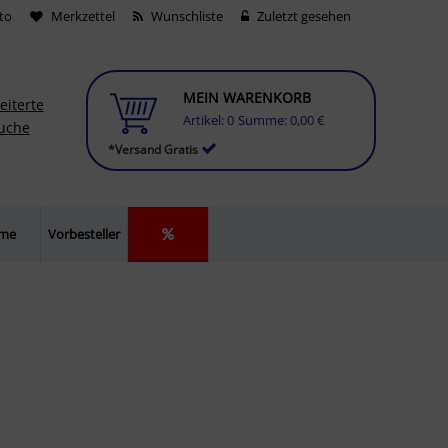
to
Merkzettel
Wunschliste
Zuletzt gesehen
MEIN WARENKORB
eiterte
Artikel:
0
Summe:
0,00 €
uche
*Versand Gratis
lme
Vorbesteller