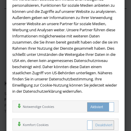
personalisieren, Funktionen für soziale Medien anbieten zu
können und die Zugriffe auf unserer Website zu analysieren.
Außerdem geben wir Informationen zu Ihrer Verwendung
Über buchversandmimpf2000.de
unserer Website an unsere Partner für soziale Medien,
Werbung und Analysen weiter. Unsere Partner führen diese
Impressum
Informationen möglicherweise mit weiteren Daten
Versandbedingungen
zusammen, die Sie ihnen bereit gestellt haben oder die sie im
Widerruf
Rahmen Ihrer Nutzung der Dienste gesammelt haben. Dies
schließt unter Umständen die Weitergabe Ihrer Daten in die
Batteriehinweis
USA ein, denen kein angemessenes Datenschutzniveau
AGB
bescheinigt wird. Daher könnten diese Daten einem
Datenschutz
staatlichen Zugriff von US-Behörden unterliegen. Näheres
finden Sie in unserer Datenschutzbestimmung. Ihre
Kontakt
Einwilligung zur Cookie-Nutzung können Sie jederzeit wieder
in der Datenschutzerklärung widerrufen.
Sie haben Fragen?
Hier finden Sie Antworten auf häufig gestellte
Fragen.
Fragen per E-Mail:
info@buchversandmimpf2000.de
Notwendige Cookies
Telefon: +49 (0)9209 20 23 188
Ihre Vorteile bei uns
Komfort Cookies
Kostenloser Versand innerhalb Deutschlands