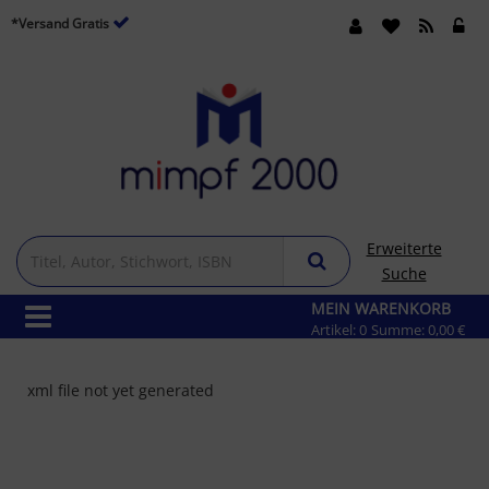
*Versand Gratis
Erweiterte
Suche
MEIN WARENKORB
Artikel:
0
Summe:
0,00 €
xml file not yet generated