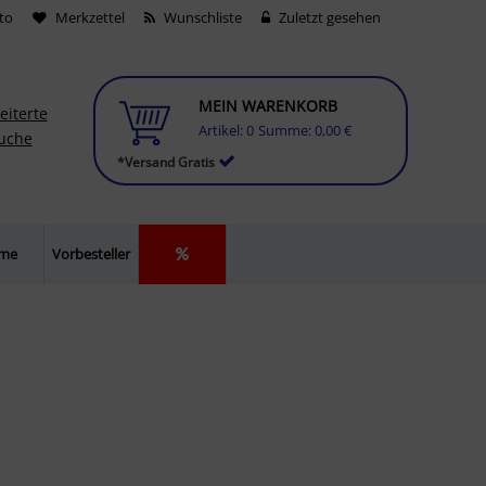
to
Merkzettel
Wunschliste
Zuletzt gesehen
MEIN WARENKORB
eiterte
Artikel:
0
Summe:
0,00 €
uche
*Versand Gratis
lme
Vorbesteller