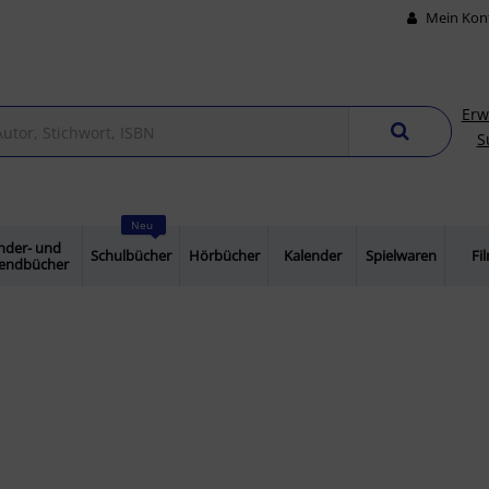
Mein Kon
Erw
S
Neu
nder- und
Schulbücher
Hörbücher
Kalender
Spielwaren
Fi
gendbücher