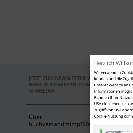
Herzlich Willk
Wir verwenden Cookies
JETZT ZUM NEWSLETTER VON
können und die Zugri
WWW.BUCHVERSANDMIMPF2000.DE
unserer Website an un
ANMELDEN
Informationen möglich
Rahmen Ihrer Nutzung
USA ein, denen kein 
Zugriff von US-Behörd
Über
Cookie-Nutzung können
Kontak
buchversandmimpf2000.de
Sie haben
Notwendige Cook