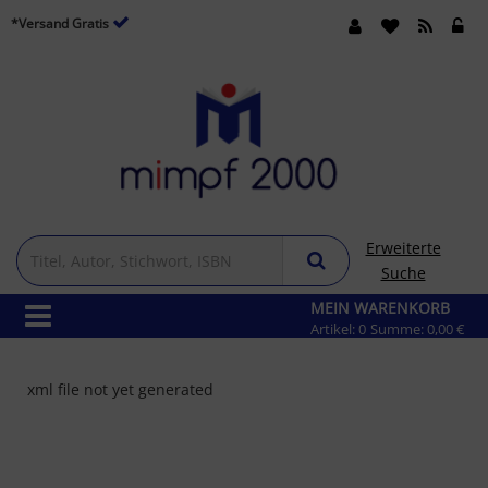
*Versand Gratis
Erweiterte
Suche
MEIN WARENKORB
Artikel:
0
Summe:
0,00 €
xml file not yet generated