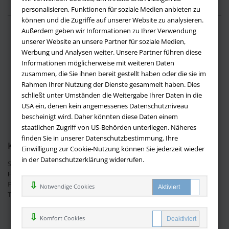
personalisieren, Funktionen für soziale Medien anbieten zu
können und die Zugriffe auf unserer Website zu analysieren.
Außerdem geben wir Informationen zu Ihrer Verwendung
Über buchversandmimpf2000.de
unserer Website an unsere Partner für soziale Medien,
Werbung und Analysen weiter. Unsere Partner führen diese
Impressum
Informationen möglicherweise mit weiteren Daten
Versandbedingungen
zusammen, die Sie ihnen bereit gestellt haben oder die sie im
Widerruf
Rahmen Ihrer Nutzung der Dienste gesammelt haben. Dies
schließt unter Umständen die Weitergabe Ihrer Daten in die
Batteriehinweis
USA ein, denen kein angemessenes Datenschutzniveau
AGB
bescheinigt wird. Daher könnten diese Daten einem
Datenschutz
staatlichen Zugriff von US-Behörden unterliegen. Näheres
finden Sie in unserer Datenschutzbestimmung. Ihre
Kontakt
Einwilligung zur Cookie-Nutzung können Sie jederzeit wieder
in der Datenschutzerklärung widerrufen.
Sie haben Fragen?
Hier finden Sie Antworten auf häufig gestellte
Fragen.
Fragen per E-Mail:
info@buchversandmimpf2000.de
Notwendige Cookies
Telefon: +49 (0)9209 20 23 188
Ihre Vorteile bei uns
Komfort Cookies
Kostenloser Versand innerhalb Deutschlands