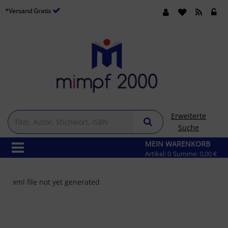
*Versand Gratis
Erweiterte
Suche
MEIN WARENKORB
Artikel:
0
Summe:
0,00 €
xml file not yet generated