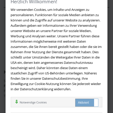
Herzlich Willkommen!
Wir verwenden Cookies, um Inhalte und Anzeigen zu
personalisieren, Funktionen für soziale Medien anbieten zu
Über buchversandmimpf2000.de
können und die Zugriffe auf unserer Website zu analysieren.
Außerdem geben wir Informationen zu Ihrer Verwendung
Impressum
unserer Website an unsere Partner für soziale Medien,
Versandbedingungen
Werbung und Analysen weiter. Unsere Partner führen diese
Widerruf
Informationen möglicherweise mit weiteren Daten
zusammen, die Sie ihnen bereit gestellt haben oder die sie im
Batteriehinweis
Rahmen Ihrer Nutzung der Dienste gesammelt haben. Dies
AGB
schließt unter Umständen die Weitergabe Ihrer Daten in die
Datenschutz
USA ein, denen kein angemessenes Datenschutzniveau
bescheinigt wird. Daher könnten diese Daten einem
Kontakt
staatlichen Zugriff von US-Behörden unterliegen. Näheres
finden Sie in unserer Datenschutzbestimmung. Ihre
Sie haben Fragen?
Hier finden Sie Antworten auf häufig gestellte
Einwilligung zur Cookie-Nutzung können Sie jederzeit wieder
Fragen.
in der Datenschutzerklärung widerrufen.
Fragen per E-Mail:
info@buchversandmimpf2000.de
Telefon: +49 (0)9209 20 23 188
Ihre Vorteile bei uns
Notwendige Cookies
Kostenloser Versand innerhalb Deutschlands