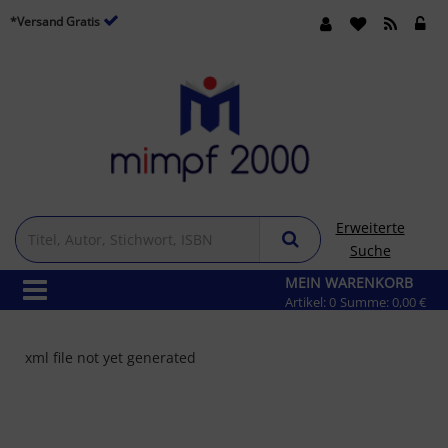
*Versand Gratis
Erweiterte
Suche
MEIN WARENKORB
Artikel:
0
Summe:
0,00 €
xml file not yet generated