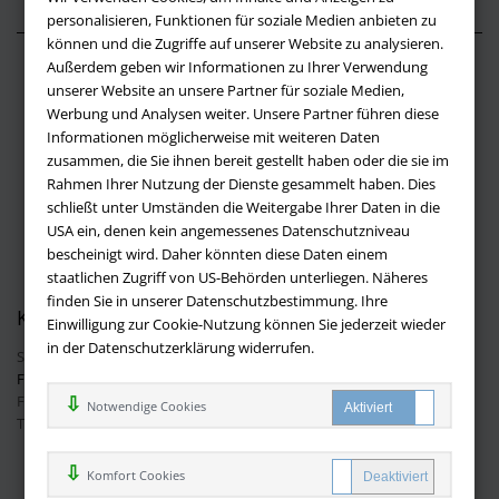
personalisieren, Funktionen für soziale Medien anbieten zu
können und die Zugriffe auf unserer Website zu analysieren.
Außerdem geben wir Informationen zu Ihrer Verwendung
Über buchversandmimpf2000.de
unserer Website an unsere Partner für soziale Medien,
Werbung und Analysen weiter. Unsere Partner führen diese
Impressum
Informationen möglicherweise mit weiteren Daten
Versandbedingungen
zusammen, die Sie ihnen bereit gestellt haben oder die sie im
Widerruf
Rahmen Ihrer Nutzung der Dienste gesammelt haben. Dies
schließt unter Umständen die Weitergabe Ihrer Daten in die
Batteriehinweis
USA ein, denen kein angemessenes Datenschutzniveau
AGB
bescheinigt wird. Daher könnten diese Daten einem
Datenschutz
staatlichen Zugriff von US-Behörden unterliegen. Näheres
finden Sie in unserer Datenschutzbestimmung. Ihre
Kontakt
Einwilligung zur Cookie-Nutzung können Sie jederzeit wieder
in der Datenschutzerklärung widerrufen.
Sie haben Fragen?
Hier finden Sie Antworten auf häufig gestellte
Fragen.
Fragen per E-Mail:
info@buchversandmimpf2000.de
Notwendige Cookies
Telefon: +49 (0)9209 20 23 188
Ihre Vorteile bei uns
Komfort Cookies
Kostenloser Versand innerhalb Deutschlands