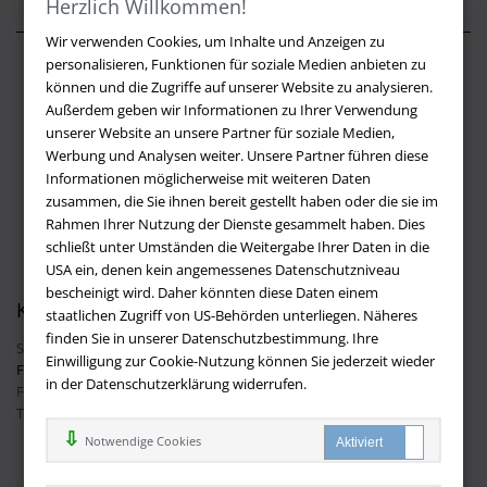
Herzlich Willkommen!
Wir verwenden Cookies, um Inhalte und Anzeigen zu
personalisieren, Funktionen für soziale Medien anbieten zu
Über buchversandmimpf2000.de
können und die Zugriffe auf unserer Website zu analysieren.
Außerdem geben wir Informationen zu Ihrer Verwendung
Impressum
unserer Website an unsere Partner für soziale Medien,
Versandbedingungen
Werbung und Analysen weiter. Unsere Partner führen diese
Widerruf
Informationen möglicherweise mit weiteren Daten
zusammen, die Sie ihnen bereit gestellt haben oder die sie im
Batteriehinweis
Rahmen Ihrer Nutzung der Dienste gesammelt haben. Dies
AGB
schließt unter Umständen die Weitergabe Ihrer Daten in die
Datenschutz
USA ein, denen kein angemessenes Datenschutzniveau
bescheinigt wird. Daher könnten diese Daten einem
Kontakt
staatlichen Zugriff von US-Behörden unterliegen. Näheres
finden Sie in unserer Datenschutzbestimmung. Ihre
Sie haben Fragen?
Hier finden Sie Antworten auf häufig gestellte
Einwilligung zur Cookie-Nutzung können Sie jederzeit wieder
Fragen.
in der Datenschutzerklärung widerrufen.
Fragen per E-Mail:
info@buchversandmimpf2000.de
Telefon: +49 (0)9209 20 23 188
Ihre Vorteile bei uns
Notwendige Cookies
Kostenloser Versand innerhalb Deutschlands