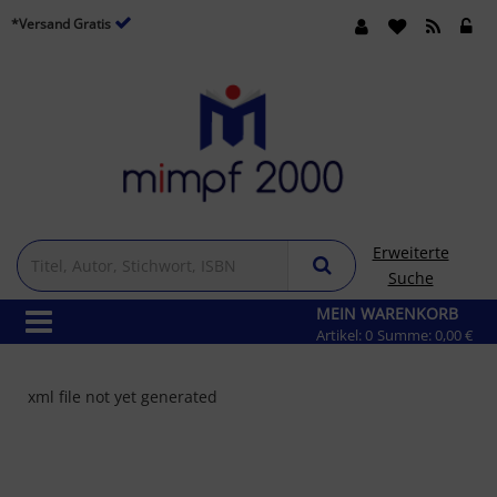
*Versand Gratis
Erweiterte
Suche
MEIN WARENKORB
Artikel:
0
Summe:
0,00 €
xml file not yet generated