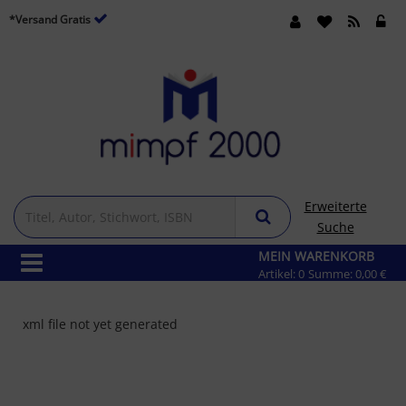
*Versand Gratis
Erweiterte
Suche
MEIN WARENKORB
Artikel:
0
Summe:
0,00 €
xml file not yet generated