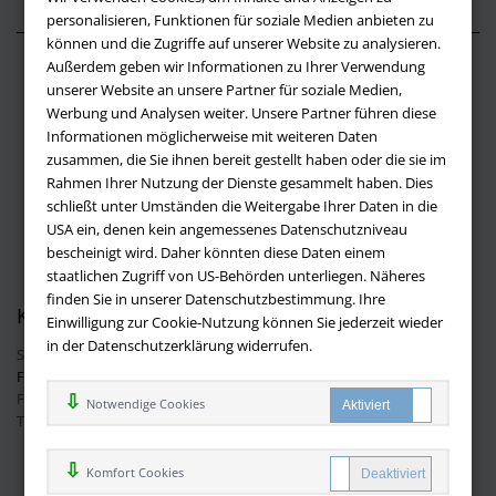
personalisieren, Funktionen für soziale Medien anbieten zu
können und die Zugriffe auf unserer Website zu analysieren.
Außerdem geben wir Informationen zu Ihrer Verwendung
Über buchversandmimpf2000.de
unserer Website an unsere Partner für soziale Medien,
Werbung und Analysen weiter. Unsere Partner führen diese
Impressum
Informationen möglicherweise mit weiteren Daten
Versandbedingungen
zusammen, die Sie ihnen bereit gestellt haben oder die sie im
Widerruf
Rahmen Ihrer Nutzung der Dienste gesammelt haben. Dies
schließt unter Umständen die Weitergabe Ihrer Daten in die
Batteriehinweis
USA ein, denen kein angemessenes Datenschutzniveau
AGB
bescheinigt wird. Daher könnten diese Daten einem
Datenschutz
staatlichen Zugriff von US-Behörden unterliegen. Näheres
finden Sie in unserer Datenschutzbestimmung. Ihre
Kontakt
Einwilligung zur Cookie-Nutzung können Sie jederzeit wieder
in der Datenschutzerklärung widerrufen.
Sie haben Fragen?
Hier finden Sie Antworten auf häufig gestellte
Fragen.
Fragen per E-Mail:
info@buchversandmimpf2000.de
Notwendige Cookies
Telefon: +49 (0)9209 20 23 188
Ihre Vorteile bei uns
Komfort Cookies
Kostenloser Versand innerhalb Deutschlands