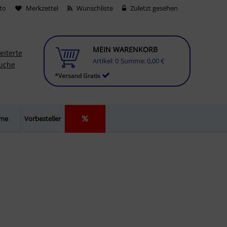
to
Merkzettel
Wunschliste
Zuletzt gesehen
MEIN WARENKORB
eiterte
Artikel:
0
Summe:
0,00 €
uche
*Versand Gratis
lme
Vorbesteller