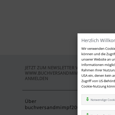
Herzlich Willk
Wir verwenden Cookies
können und die Zugri
unserer Website an un
Informationen möglich
JETZT ZUM NEWSLETTER VON
Rahmen Ihrer Nutzung
WWW.BUCHVERSANDMIMPF2000.DE
USA ein, denen kein 
ANMELDEN
Zugriff von US-Behörd
Cookie-Nutzung können
Notwendige Cook
Über
Kontak
buchversandmimpf2000.de
Sie haben