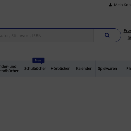
Mein Kon
Erw
S
Neu
nder- und
Schulbücher
Hörbücher
Kalender
Spielwaren
Fi
gendbücher