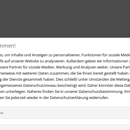
ommen!
, um Inhalte und Anzeigen zu personalisieren, Funktionen für soziale Medi
ffe auf unserer Website zu analysieren. Außerdem geben wir Informationen
sere Partner für soziale Medien, Werbung und Analysen weiter. Unsere Part
erweise mit weiteren Daten zusammen, die Sie ihnen bereit gestellt haben o
 der Dienste gesammelt haben. Dies schließt unter Umständen die Weiterga
angemessenes Datenschutzniveau bescheinigt wird. Daher könnten diese Dat
en unterliegen. Näheres finden Sie in unserer Datenschutzbestimmung. Ihre
 Sie jederzeit wieder in der Datenschutzerklärung widerrufen.
ies
t
Ihre Vorteile bei uns
 Fragen?
Hier finden Sie Antworten
Kostenloser Versand innerhalb