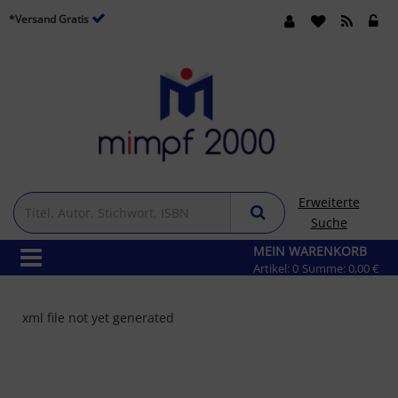
*Versand Gratis
Erweiterte
Suche
MEIN WARENKORB
Artikel:
0
Summe:
0,00 €
xml file not yet generated