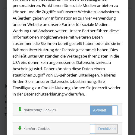
personalisieren, Funktionen für soziale Medien anbieten zu
können und die Zugriffe auf unserer Website zu analysieren.
Außerdem geben wir Informationen zu Ihrer Verwendung
Über buchversandmimpf2000.de
unserer Website an unsere Partner für soziale Medien,
Werbung und Analysen weiter. Unsere Partner führen diese
Impressum
Informationen möglicherweise mit weiteren Daten
Versandbedingungen
zusammen, die Sie ihnen bereit gestellt haben oder die sie im
Widerruf
Rahmen Ihrer Nutzung der Dienste gesammelt haben. Dies
schließt unter Umständen die Weitergabe Ihrer Daten in die
Batteriehinweis
USA ein, denen kein angemessenes Datenschutzniveau
AGB
bescheinigt wird. Daher könnten diese Daten einem
Datenschutz
staatlichen Zugriff von US-Behörden unterliegen. Näheres
finden Sie in unserer Datenschutzbestimmung. Ihre
Kontakt
Einwilligung zur Cookie-Nutzung können Sie jederzeit wieder
in der Datenschutzerklärung widerrufen.
Sie haben Fragen?
Hier finden Sie Antworten auf häufig gestellte
Fragen.
Fragen per E-Mail:
info@buchversandmimpf2000.de
Notwendige Cookies
Telefon: +49 (0)9209 20 23 188
Ihre Vorteile bei uns
Komfort Cookies
Kostenloser Versand innerhalb Deutschlands