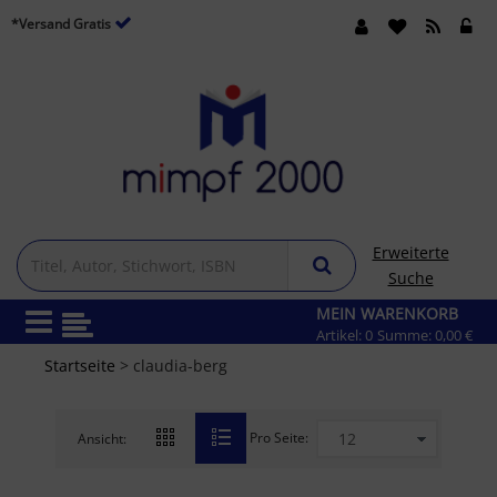
*Versand Gratis
Erweiterte
Suche
MEIN WARENKORB
Artikel:
0
Summe:
0,00 €
Startseite
> claudia-berg
Pro Seite:
Ansicht: