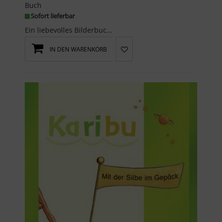
Buch
Sofort lieferbar
Ein liebevolles Bilderbuch zum Vorlesen zum Thema Demenz.Opa behauptet, er sei der Kaiser von Chi...
IN DEN WARENKORB