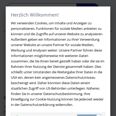
LOS
Herzlich Willkommen!
Wir verwenden Cookies, um Inhalte und Anzeigen zu
personalisieren, Funktionen für soziale Medien anbieten zu
können und die Zugriffe auf unserer Website zu analysieren.
Außerdem geben wir Informationen zu Ihrer Verwendung
Über buchversandmimpf2000.de
unserer Website an unsere Partner für soziale Medien,
Werbung und Analysen weiter. Unsere Partner führen diese
Impressum
Informationen möglicherweise mit weiteren Daten
Versandbedingungen
zusammen, die Sie ihnen bereit gestellt haben oder die sie im
Widerruf
Rahmen Ihrer Nutzung der Dienste gesammelt haben. Dies
schließt unter Umständen die Weitergabe Ihrer Daten in die
Batteriehinweis
USA ein, denen kein angemessenes Datenschutzniveau
AGB
bescheinigt wird. Daher könnten diese Daten einem
Datenschutz
staatlichen Zugriff von US-Behörden unterliegen. Näheres
finden Sie in unserer Datenschutzbestimmung. Ihre
Kontakt
Einwilligung zur Cookie-Nutzung können Sie jederzeit wieder
in der Datenschutzerklärung widerrufen.
Sie haben Fragen?
Hier finden Sie Antworten auf häufig gestellte
Fragen.