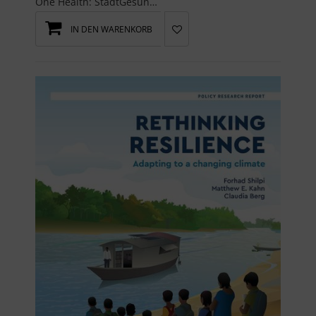
One Health: StadtGesundheit und Biodiversität.Einführung in das RundgesprächMichael Schloter9-10S...
IN DEN WARENKORB