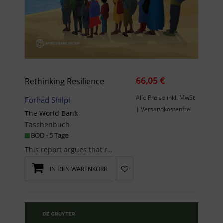
66,05 €
Rethinking Resilience
Alle Preise inkl. MwSt
Forhad Shilpi
| Versandkostenfrei
The World Bank
Taschenbuch
BOD - 5 Tage
This report argues that resilience to climate change will ultimately depend on the adaptation dec...
IN DEN WARENKORB