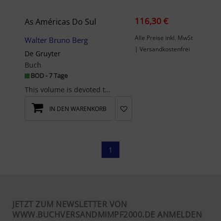
116,30 €
As Américas Do Sul
Alle Preise inkl. MwSt
Walter Bruno Berg
| Versandkostenfrei
De Gruyter
Buch
BOD - 7 Tage
This volume is devoted to an examination of the vast range of relations existing between Brazil a...
IN DEN WARENKORB
1
JETZT ZUM NEWSLETTER VON
WWW.BUCHVERSANDMIMPF2000.DE ANMELDEN