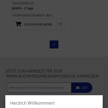
Taschenbuch
BOD - 2 Tage
Understand modern data fabric and data mesh concepts using AI-based self-service data discovery a...
IN DEN WARENKORB
1
JETZT ZUM NEWSLETTER VON
WWW.BUCHVERSANDMIMPF2000.DE ANMELDEN
LOS
Herzlich Willkommen!