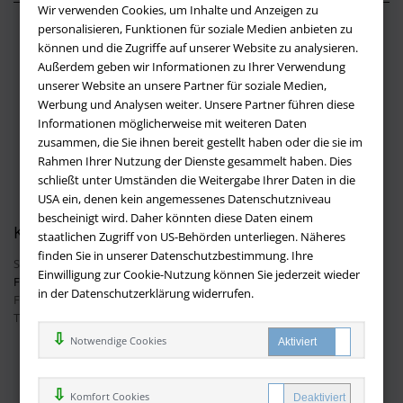
Wir verwenden Cookies, um Inhalte und Anzeigen zu
personalisieren, Funktionen für soziale Medien anbieten zu
Über buchversandmimpf2000.de
können und die Zugriffe auf unserer Website zu analysieren.
Außerdem geben wir Informationen zu Ihrer Verwendung
Impressum
unserer Website an unsere Partner für soziale Medien,
Versandbedingungen
Werbung und Analysen weiter. Unsere Partner führen diese
Widerruf
Informationen möglicherweise mit weiteren Daten
zusammen, die Sie ihnen bereit gestellt haben oder die sie im
Batteriehinweis
Rahmen Ihrer Nutzung der Dienste gesammelt haben. Dies
AGB
schließt unter Umständen die Weitergabe Ihrer Daten in die
Datenschutz
USA ein, denen kein angemessenes Datenschutzniveau
bescheinigt wird. Daher könnten diese Daten einem
Kontakt
staatlichen Zugriff von US-Behörden unterliegen. Näheres
finden Sie in unserer Datenschutzbestimmung. Ihre
Sie haben Fragen?
Hier finden Sie Antworten auf häufig gestellte
Einwilligung zur Cookie-Nutzung können Sie jederzeit wieder
Fragen.
in der Datenschutzerklärung widerrufen.
Fragen per E-Mail:
info@buchversandmimpf2000.de
Telefon: +49 (0)9209 20 23 188
Ihre Vorteile bei uns
Notwendige Cookies
Kostenloser Versand innerhalb Deutschlands
Sicherer Online Shop und Zahlung mit SSL-Verschlüsselung
Komfort Cookies