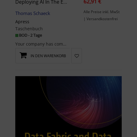
62,91 €
Deploying AI In The Enterprise
Alle Preise inkl. MwSt
Thomas Schaeck
| Versandkostenfrei
Apress
Taschenbuch
BOD - 2 Tage
Your company has committed to AI. Congratulations, now what? This practical book offers a holisti...
IN DEN WARENKORB