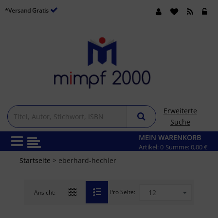
*Versand Gratis
Erweiterte
Suche
MEIN WARENKORB
Artikel:
0
Summe:
0,00 €
Startseite
> eberhard-hechler
Pro Seite:
Ansicht: