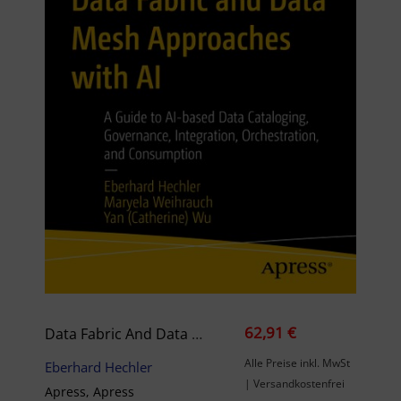
62,91 €
Data Fabric And Data Mesh Approaches With AI
Alle Preise inkl. MwSt
Eberhard Hechler
| Versandkostenfrei
Apress, Apress