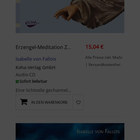
15,04 €
Erzengel-Meditation Zur Stärkung Deiner Chakras
Alle Preise inkl. MwSt
Isabelle von Fallois
| Versandkostenfrei
Koha-Verlag GmbH
Audio-CD
Sofort lieferbar
Eine lichtvolle gechannelte Meditation entführt Sie in die Sphären der Erzengel. Jedes Ihrer Chak...
IN DEN WARENKORB