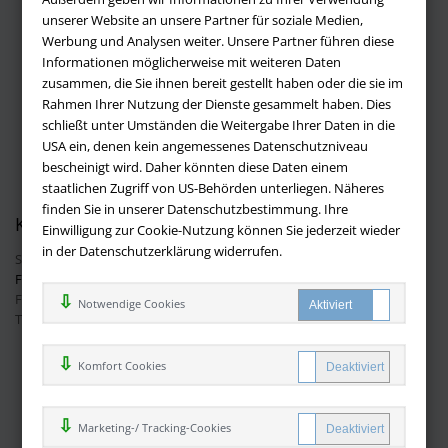
Über buchversandmimpf2000.de
unserer Website an unsere Partner für soziale Medien,
Werbung und Analysen weiter. Unsere Partner führen diese
Impressum
Informationen möglicherweise mit weiteren Daten
Versandbedingungen
zusammen, die Sie ihnen bereit gestellt haben oder die sie im
Widerruf
Rahmen Ihrer Nutzung der Dienste gesammelt haben. Dies
schließt unter Umständen die Weitergabe Ihrer Daten in die
Batteriehinweis
USA ein, denen kein angemessenes Datenschutzniveau
AGB
bescheinigt wird. Daher könnten diese Daten einem
Datenschutz
staatlichen Zugriff von US-Behörden unterliegen. Näheres
finden Sie in unserer Datenschutzbestimmung. Ihre
Kontakt
Einwilligung zur Cookie-Nutzung können Sie jederzeit wieder
in der Datenschutzerklärung widerrufen.
Sie haben Fragen?
Hier finden Sie Antworten auf häufig gestellte
Fragen.
Fragen per E-Mail:
info@buchversandmimpf2000.de
Notwendige Cookies
Telefon: +49 (0)9209 20 23 188
Ihre Vorteile bei uns
Komfort Cookies
Kostenloser Versand innerhalb Deutschlands
Sicherer Online Shop und Zahlung mit SSL-Verschlüsselung
Marketing-/ Tracking-Cookies
Viele Zahlungsmethoden wie PayPal oder per Vorkasse