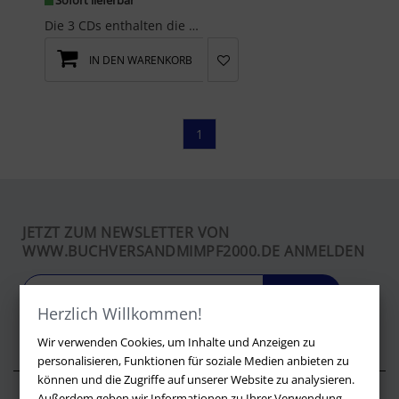
Sofort lieferbar
Die 3 CDs enthalten die kurzen, jedoch tiefgehenden und heilsamen Meditationen aus dem Buch 'Die ...
IN DEN WARENKORB
1
JETZT ZUM NEWSLETTER VON
WWW.BUCHVERSANDMIMPF2000.DE ANMELDEN
LOS
Herzlich Willkommen!
Wir verwenden Cookies, um Inhalte und Anzeigen zu
personalisieren, Funktionen für soziale Medien anbieten zu
können und die Zugriffe auf unserer Website zu analysieren.
Außerdem geben wir Informationen zu Ihrer Verwendung