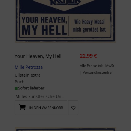
22,99 €
Your Heaven, My Hell
Alle Preise inkl. MwSt
Mille Petrozza
| Versandkostenfrei
Ullstein extra
Buch
Sofort lieferbar
'Milles künstlerische Unabhängigkeit, politische Klarheit und das konsequente Verfolgen seiner mu...
IN DEN WARENKORB