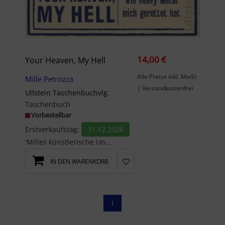
14,00 €
Your Heaven, My Hell
Alle Preise inkl. MwSt
Mille Petrozza
| Versandkostenfrei
Ullstein Taschenbuchvlg.
Taschenbuch
Vorbestellbar
Erstverkaufstag:
31.12.2026
'Milles künstlerische Unabhängigkeit, politische Klarheit und das konsequente Verfolgen seiner mu...
IN DEN WARENKORB
1