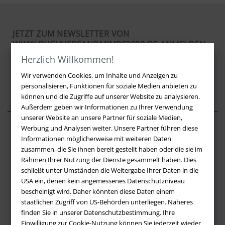
JETZT ZUM NEWSLETTER VON
WWW.BUCHVERSANDMIMPF2000.DE ANMELDEN
Herzlich Willkommen!
LOS
Wir verwenden Cookies, um Inhalte und Anzeigen zu
personalisieren, Funktionen für soziale Medien anbieten zu
können und die Zugriffe auf unserer Website zu analysieren.
Außerdem geben wir Informationen zu Ihrer Verwendung
unserer Website an unsere Partner für soziale Medien,
Werbung und Analysen weiter. Unsere Partner führen diese
Über buchversandmimpf2000.de
Informationen möglicherweise mit weiteren Daten
zusammen, die Sie ihnen bereit gestellt haben oder die sie im
Impressum
Rahmen Ihrer Nutzung der Dienste gesammelt haben. Dies
Versandbedingungen
schließt unter Umständen die Weitergabe Ihrer Daten in die
Widerruf
USA ein, denen kein angemessenes Datenschutzniveau
bescheinigt wird. Daher könnten diese Daten einem
Batteriehinweis
staatlichen Zugriff von US-Behörden unterliegen. Näheres
AGB
finden Sie in unserer Datenschutzbestimmung. Ihre
Datenschutz
Einwilligung zur Cookie-Nutzung können Sie jederzeit wieder