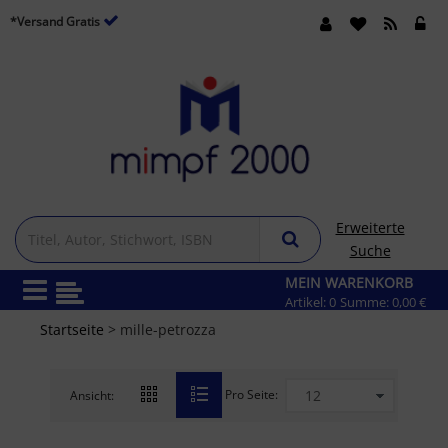
*Versand Gratis
Erweiterte
Suche
MEIN WARENKORB
Artikel:
0
Summe:
0,00 €
Startseite
> mille-petrozza
Pro Seite:
Ansicht: