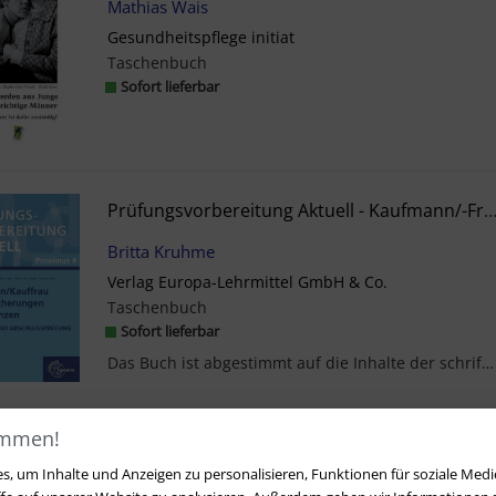
Mathias Wais
Gesundheitspflege initiat
Taschenbuch
Sofort lieferbar
Prüfungsvorbereitung Aktuell - Kaufmann/-Frau Für Versicherungen Und Fina
Britta Kruhme
Verlag Europa-Lehrmittel GmbH & Co.
Taschenbuch
Sofort lieferbar
Das Buch ist abgestimmt auf die Inhalte der schriftlichen Abschlussprüfung in den Prüfungsbereich...
ommen!
1
2
, um Inhalte und Anzeigen zu personalisieren, Funktionen für soziale Medi