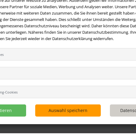
ffe auf unserer Website zu analysieren. Außerdem geben wir Informationen
sere Partner für soziale Medien, Werbung und Analysen weiter. Unsere Part
erweise mit weiteren Daten zusammen, die Sie ihnen bereit gestellt haben o
 der Dienste gesammelt haben. Dies schließt unter Umständen die Weiterga
angemessenes Datenschutzniveau bescheinigt wird. Daher könnten diese Dat
en unterliegen. Näheres finden Sie in unserer Datenschutzbestimmung. Ihre
 Sie jederzeit wieder in der Datenschutzerklärung widerrufen.
ies
t
Ihre Vorteile bei uns
 Fragen?
Hier finden Sie Antworten
Kostenloser Versand innerhalb
 gestellte Fragen.
Deutschlands
 E-Mail:
Sicherer Online Shop und Zahlu
hversandmimpf2000.de
SSL-Verschlüsselung
49 (0)9209 20 23 188
ing-Cookies
Viele Zahlungsmethoden wie Pa
per Vorkasse