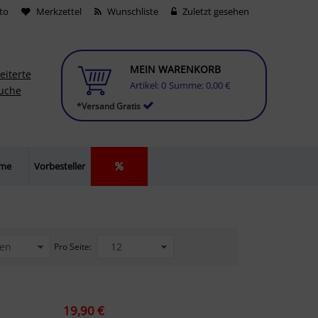
to
Merkzettel
Wunschliste
Zuletzt gesehen
MEIN WARENKORB
eiterte
Artikel:
0
Summe:
0,00 €
uche
*Versand Gratis
lme
Vorbesteller
Pro Seite:
19,90 €
üfung