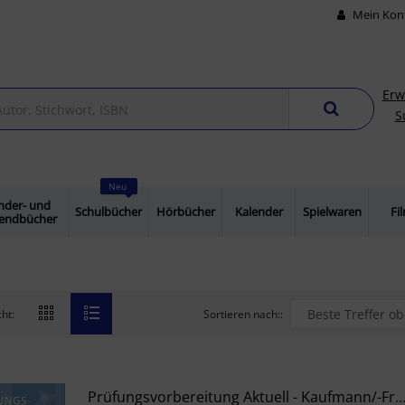
Mein Kon
Erw
S
Neu
nder- und
Schulbücher
Hörbücher
Kalender
Spielwaren
Fi
gendbücher
Sortieren nach::
ht:
Prüfungsvorbereitung Aktuell - Kaufmann/-Frau Für Versicherungen Und Finanzen: Proximus 3 Zwischen- Und Abschlusspr