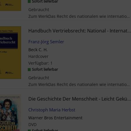
Sofort lieferbar
Gebraucht
Zum WerkDas Recht des nationalen wie internationalen Vertriebs von Waren, Dienstleistungen und Im...
Handbuch Vertriebsrecht: National - International
Franz-Jörg Semler
Beck C. H.
Hardcover
Verfügbar:
1
Sofort lieferbar
Gebraucht
Zum WerkDas Recht des nationalen wie internationalen Vertriebs von Waren, Di...
Die Geschichte Der Menschheit - Leicht Gekürzt
Christoph Maria Herbst
Warner Bros Entertainment
DVD
Sofort lieferbar