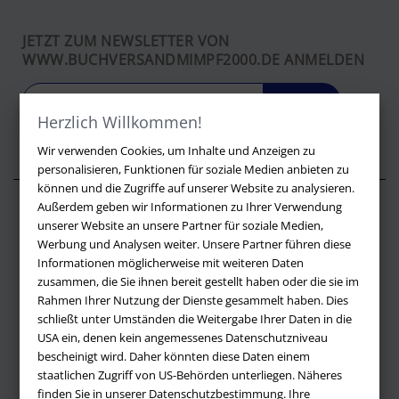
JETZT ZUM NEWSLETTER VON
WWW.BUCHVERSANDMIMPF2000.DE ANMELDEN
LOS
Herzlich Willkommen!
Wir verwenden Cookies, um Inhalte und Anzeigen zu
personalisieren, Funktionen für soziale Medien anbieten zu
können und die Zugriffe auf unserer Website zu analysieren.
Außerdem geben wir Informationen zu Ihrer Verwendung
Über buchversandmimpf2000.de
unserer Website an unsere Partner für soziale Medien,
Werbung und Analysen weiter. Unsere Partner führen diese
Impressum
Informationen möglicherweise mit weiteren Daten
Versandbedingungen
zusammen, die Sie ihnen bereit gestellt haben oder die sie im
Widerruf
Rahmen Ihrer Nutzung der Dienste gesammelt haben. Dies
schließt unter Umständen die Weitergabe Ihrer Daten in die
Batteriehinweis
USA ein, denen kein angemessenes Datenschutzniveau
AGB
bescheinigt wird. Daher könnten diese Daten einem
Datenschutz
staatlichen Zugriff von US-Behörden unterliegen. Näheres
finden Sie in unserer Datenschutzbestimmung. Ihre