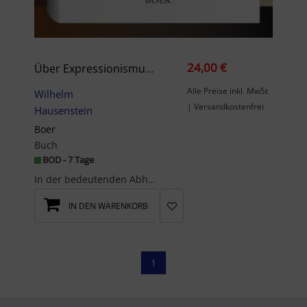
24,00 €
Über Expressionismus In Der Malerei
Alle Preise inkl. MwSt
Wilhelm
| Versandkostenfrei
Hausenstein
Boer
Buch
BOD - 7 Tage
In der bedeutenden Abhandlung Hausensteins geht es um drei Probleme (siehe Nachwort von K. Bitar)...
IN DEN WARENKORB
1