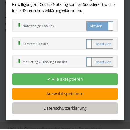
Kontakt
Einwilligung zur Cookie-Nutzung können Sie jederzeit wieder
in der Datenschutzerklärung widerrufen.
Sie haben Fragen?
Hier finden Sie Antworten auf häufig gestellte
Fragen.
Fragen per E-Mail:
info@buchversandmimpf2000.de
Notwendige Cookies
Telefon: +49 (0)9209 20 23 188
Ihre Vorteile bei uns
Komfort Cookies
Kostenloser Versand innerhalb Deutschlands
Sicherer Online Shop und Zahlung mit SSL-Verschlüsselung
Marketing-/ Tracking-Cookies
Viele Zahlungsmethoden wie PayPal oder per Vorkasse
Zahlweisen
* inkl. MwSt
Versandkostenfrei innerhalb Deutschlands