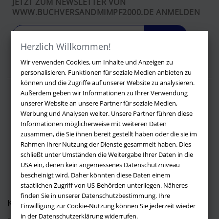
JETZT ZUM NEWSLETTER VON
WWW.BUCHVERSANDMIMPF2000.DE ANMELDEN
LOS
Herzlich Willkommen!
Wir verwenden Cookies, um Inhalte und Anzeigen zu
personalisieren, Funktionen für soziale Medien anbieten zu
können und die Zugriffe auf unserer Website zu analysieren.
Außerdem geben wir Informationen zu Ihrer Verwendung
Über buchversandmimpf2000.de
unserer Website an unsere Partner für soziale Medien,
Werbung und Analysen weiter. Unsere Partner führen diese
Impressum
Informationen möglicherweise mit weiteren Daten
Versandbedingungen
zusammen, die Sie ihnen bereit gestellt haben oder die sie im
Widerruf
Rahmen Ihrer Nutzung der Dienste gesammelt haben. Dies
schließt unter Umständen die Weitergabe Ihrer Daten in die
Batteriehinweis
USA ein, denen kein angemessenes Datenschutzniveau
AGB
bescheinigt wird. Daher könnten diese Daten einem
Datenschutz
staatlichen Zugriff von US-Behörden unterliegen. Näheres
finden Sie in unserer Datenschutzbestimmung. Ihre
Kontakt
Einwilligung zur Cookie-Nutzung können Sie jederzeit wieder
in der Datenschutzerklärung widerrufen.