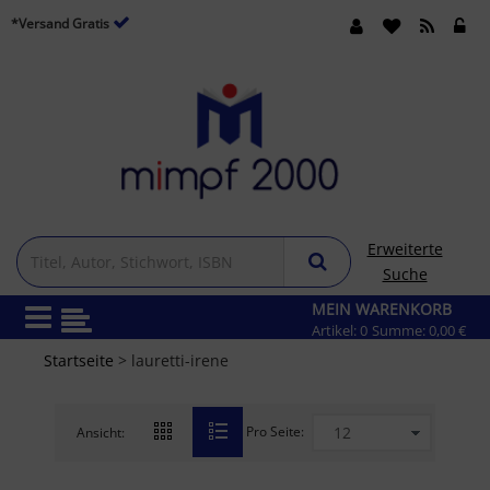
*Versand Gratis
Erweiterte
Suche
MEIN WARENKORB
Artikel:
0
Summe:
0,00 €
Startseite
> lauretti-irene
Pro Seite:
Ansicht: