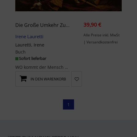
39,90 €
Die Große Umkehr Zum Licht-Mensch
Alle Preise inkl. MwSt
Irene Lauretti
| Versandkostenfrei
Lauretti, Irene
Buch
Sofort lieferbar
WO kommt der Mensch her,WAS ist seine Bestimmung undWIE erfüllt er diese?Der kosmische Code der S...
IN DEN WARENKORB
1