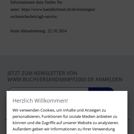
Informationen dazu finden Sie
unter:
https://www.haendlerbund.de/
de/leistungen/
rechtssicherheit/agb-service
.
letzte Aktualisierung:
22.10.2024
JETZT ZUM NEWSLETTER VON
WWW.BUCHVERSANDMIMPF2000.DE ANMELDEN
LOS
Herzlich Willkommen!
Wir verwenden Cookies, um Inhalte und Anzeigen zu
personalisieren, Funktionen für soziale Medien anbieten zu
können und die Zugriffe auf unserer Website zu analysieren.
Außerdem geben wir Informationen zu Ihrer Verwendung
Über buchversandmimpf2000.de