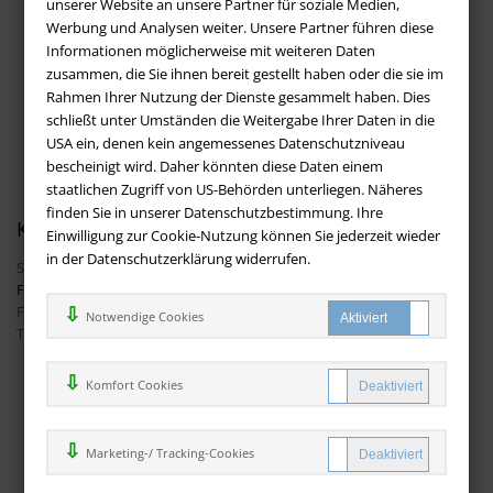
unserer Website an unsere Partner für soziale Medien,
Werbung und Analysen weiter. Unsere Partner führen diese
Impressum
Informationen möglicherweise mit weiteren Daten
Versandbedingungen
zusammen, die Sie ihnen bereit gestellt haben oder die sie im
Widerruf
Rahmen Ihrer Nutzung der Dienste gesammelt haben. Dies
schließt unter Umständen die Weitergabe Ihrer Daten in die
Batteriehinweis
USA ein, denen kein angemessenes Datenschutzniveau
AGB
bescheinigt wird. Daher könnten diese Daten einem
Datenschutz
staatlichen Zugriff von US-Behörden unterliegen. Näheres
finden Sie in unserer Datenschutzbestimmung. Ihre
Kontakt
Einwilligung zur Cookie-Nutzung können Sie jederzeit wieder
in der Datenschutzerklärung widerrufen.
Sie haben Fragen?
Hier finden Sie Antworten auf häufig gestellte
Fragen.
Fragen per E-Mail:
info@buchversandmimpf2000.de
Notwendige Cookies
Telefon: +49 (0)9209 20 23 188
Ihre Vorteile bei uns
Komfort Cookies
Kostenloser Versand innerhalb Deutschlands
Sicherer Online Shop und Zahlung mit SSL-Verschlüsselung
Marketing-/ Tracking-Cookies
Viele Zahlungsmethoden wie PayPal oder per Vorkasse