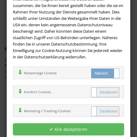
Versandbedingungen
zusammen, die Sie ihnen bereit gestellt haben oder die sie im
Widerruf
Rahmen Ihrer Nutzung der Dienste gesammelt haben. Dies
schließt unter Umständen die Weitergabe Ihrer Daten in die
Batteriehinweis
USA ein, denen kein angemessenes Datenschutzniveau
AGB
bescheinigt wird. Daher könnten diese Daten einem
Datenschutz
staatlichen Zugriff von US-Behörden unterliegen. Näheres
finden Sie in unserer Datenschutzbestimmung. Ihre
Kontakt
Einwilligung zur Cookie-Nutzung können Sie jederzeit wieder
in der Datenschutzerklärung widerrufen.
Sie haben Fragen?
Hier finden Sie Antworten auf häufig gestellte
Fragen.
Fragen per E-Mail:
info@buchversandmimpf2000.de
Notwendige Cookies
Telefon: +49 (0)9209 20 23 188
Ihre Vorteile bei uns
Komfort Cookies
Kostenloser Versand innerhalb Deutschlands
Sicherer Online Shop und Zahlung mit SSL-Verschlüsselung
Marketing-/ Tracking-Cookies
Viele Zahlungsmethoden wie PayPal oder per Vorkasse
Zahlweisen