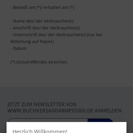
- Bestellt am (*)/ erhalten am (*)
- Name des/ der Verbraucher(s)
- Anschrift des/ der Verbraucher(s)
- Unterschrift des/ der Verbraucher(s) (nur bei
Mitteilung auf Papier)
- Datum
(*) Unzutreffendes streichen.
JETZT ZUM NEWSLETTER VON
WWW.BUCHVERSANDMIMPF2000.DE ANMELDEN
LOS
Herzlich Willkommen!