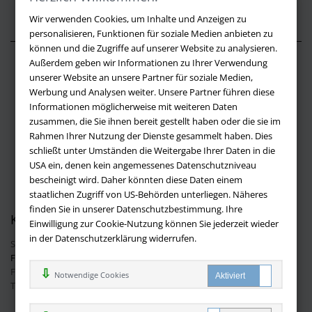
Wir verwenden Cookies, um Inhalte und Anzeigen zu
personalisieren, Funktionen für soziale Medien anbieten zu
können und die Zugriffe auf unserer Website zu analysieren.
Außerdem geben wir Informationen zu Ihrer Verwendung
Über buchversandmimpf2000.de
unserer Website an unsere Partner für soziale Medien,
Werbung und Analysen weiter. Unsere Partner führen diese
Impressum
Informationen möglicherweise mit weiteren Daten
Versandbedingungen
zusammen, die Sie ihnen bereit gestellt haben oder die sie im
Widerruf
Rahmen Ihrer Nutzung der Dienste gesammelt haben. Dies
schließt unter Umständen die Weitergabe Ihrer Daten in die
Batteriehinweis
USA ein, denen kein angemessenes Datenschutzniveau
AGB
bescheinigt wird. Daher könnten diese Daten einem
Datenschutz
staatlichen Zugriff von US-Behörden unterliegen. Näheres
finden Sie in unserer Datenschutzbestimmung. Ihre
Kontakt
Einwilligung zur Cookie-Nutzung können Sie jederzeit wieder
in der Datenschutzerklärung widerrufen.
Sie haben Fragen?
Hier finden Sie Antworten auf häufig gestellte
Fragen.
Fragen per E-Mail:
info@buchversandmimpf2000.de
Notwendige Cookies
Telefon: +49 (0)9209 20 23 188
Ihre Vorteile bei uns