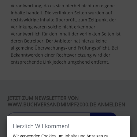
Verantwortung, da es sich hierbei nicht um eigene
Inhalte handelt. Die verlinkten Seiten wurden auf
rechtswidrige Inhalte überprüft, zum Zeitpunkt der
Verlinkung waren solche nicht erkennbar.
Verantwortlich für den Inhalt der verlinkten Seiten ist
deren Betreiber. Der Anbieter hat hierzu keine
allgemeine Überwachungs- und Prüfungspflicht. Bei
Bekanntwerden einer Rechtsverletzung wird der
entsprechende Link jedoch umgehend entfernt.
JETZT ZUM NEWSLETTER VON
WWW.BUCHVERSANDMIMPF2000.DE ANMELDEN
LOS
Herzlich Willkommen!
Wir verwenden Cookies, um Inhalte und Anzeigen zu