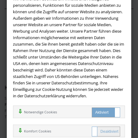
personalisieren, Funktionen für soziale Medien anbieten zu
können und die Zugriffe auf unserer Website zu analysieren.
Außerdem geben wir Informationen zu Ihrer Verwendung
Über buchversandmimpf2000.de
unserer Website an unsere Partner für soziale Medien,
Werbung und Analysen weiter. Unsere Partner führen diese
Impressum
Informationen möglicherweise mit weiteren Daten
Versandbedingungen
zusammen, die Sie ihnen bereit gestellt haben oder die sie im
Widerruf
Rahmen Ihrer Nutzung der Dienste gesammelt haben. Dies
schließt unter Umständen die Weitergabe Ihrer Daten in die
Batteriehinweis
USA ein, denen kein angemessenes Datenschutzniveau
AGB
bescheinigt wird. Daher könnten diese Daten einem
Datenschutz
staatlichen Zugriff von US-Behörden unterliegen. Näheres
finden Sie in unserer Datenschutzbestimmung. Ihre
Kontakt
Einwilligung zur Cookie-Nutzung können Sie jederzeit wieder
in der Datenschutzerklärung widerrufen.
Sie haben Fragen?
Hier finden Sie Antworten auf häufig gestellte
Fragen.
Fragen per E-Mail:
info@buchversandmimpf2000.de
Notwendige Cookies
Telefon: +49 (0)9209 20 23 188
Ihre Vorteile bei uns
Komfort Cookies
Kostenloser Versand innerhalb Deutschlands