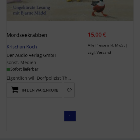
15,00 €
Mordseekrabben
Alle Preise inkl. MwSt
|
Krischan Koch
zzgl. Versand
Der Audio Verlag GmbH
sonst. Medien
Sofort lieferbar
Eigentlich will Dorfpolizist Thies Detlefsen nur den Familienurlaub auf Amrum verbringen. Doch sc...
IN DEN WARENKORB
1