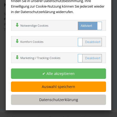
finden Sie in unserer Datenschutzbestimmung. Ihre
Kontakt
Einwilligung zur Cookie-Nutzung können Sie jederzeit wieder
in der Datenschutzerklärung widerrufen.
Sie haben Fragen?
Hier finden Sie Antworten auf häufig gestellte
Fragen.
Fragen per E-Mail:
info@buchversandmimpf2000.de
Notwendige Cookies
Telefon: +49 (0)9209 20 23 188
Ihre Vorteile bei uns
Komfort Cookies
Kostenloser Versand innerhalb Deutschlands
Sicherer Online Shop und Zahlung mit SSL-Verschlüsselung
Marketing-/ Tracking-Cookies
Viele Zahlungsmethoden wie PayPal oder per Vorkasse
Zahlweisen