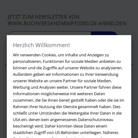
JETZT ZUM NEWSLETTER VON
WWW.BUCHVERSANDMIMPF2000.DE ANMELDEN
LOS
Herzlich Willkommen!
Wir verwenden Cookies, um Inhalte und Anzeigen zu
personalisieren, Funktionen für soziale Medien anbieten zu
können und die Zugriffe auf unserer Website zu analysieren.
Außerdem geben wir Informationen zu Ihrer Verwendung
Über buchversandmimpf2000.de
unserer Website an unsere Partner für soziale Medien,
Werbung und Analysen weiter. Unsere Partner führen diese
Impressum
Informationen möglicherweise mit weiteren Daten
Versandbedingungen
zusammen, die Sie ihnen bereit gestellt haben oder die sie im
Widerruf
Rahmen Ihrer Nutzung der Dienste gesammelt haben. Dies
schließt unter Umständen die Weitergabe Ihrer Daten in die
Batteriehinweis
USA ein, denen kein angemessenes Datenschutzniveau
AGB
bescheinigt wird. Daher könnten diese Daten einem
Datenschutz
staatlichen Zugriff von US-Behörden unterliegen. Näheres