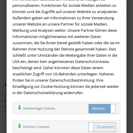
personalisieren, Funktionen für soziale Medien anbieten zu
können und die Zugriffe auf unserer Website zu analysieren.
Außerdem geben wir Informationen zu Ihrer Verwendung
Über buchversandmimpf2000.de
unserer Website an unsere Partner für soziale Medien,
Werbung und Analysen weiter. Unsere Partner führen diese
Impressum
Informationen möglicherweise mit weiteren Daten
Versandbedingungen
zusammen, die Sie ihnen bereit gestellt haben oder die sie im
Widerruf
Rahmen Ihrer Nutzung der Dienste gesammelt haben. Dies
schließt unter Umständen die Weitergabe Ihrer Daten in die
Batteriehinweis
USA ein, denen kein angemessenes Datenschutzniveau
AGB
bescheinigt wird. Daher könnten diese Daten einem
Datenschutz
staatlichen Zugriff von US-Behörden unterliegen. Näheres
finden Sie in unserer Datenschutzbestimmung. Ihre
Kontakt
Einwilligung zur Cookie-Nutzung können Sie jederzeit wieder
in der Datenschutzerklärung widerrufen.
Sie haben Fragen?
Hier finden Sie Antworten auf häufig gestellte
Fragen.
Fragen per E-Mail:
info@buchversandmimpf2000.de
Notwendige Cookies
Telefon: +49 (0)9209 20 23 188
Ihre Vorteile bei uns
Komfort Cookies
Kostenloser Versand innerhalb Deutschlands