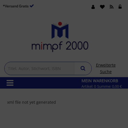
*Versand Gratis
Erweiterte
Suche
MEIN WARENKORB
Artikel:
0
Summe:
0,00 €
xml file not yet generated