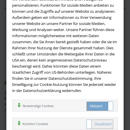
personalisieren, Funktionen für soziale Medien anbieten zu
können und die Zugriffe auf unserer Website zu analysieren.
Außerdem geben wir Informationen zu Ihrer Verwendung
Über buchversandmimpf2000.de
unserer Website an unsere Partner für soziale Medien,
Werbung und Analysen weiter. Unsere Partner führen diese
Impressum
Informationen möglicherweise mit weiteren Daten
Versandbedingungen
zusammen, die Sie ihnen bereit gestellt haben oder die sie im
Widerruf
Rahmen Ihrer Nutzung der Dienste gesammelt haben. Dies
schließt unter Umständen die Weitergabe Ihrer Daten in die
Batteriehinweis
USA ein, denen kein angemessenes Datenschutzniveau
AGB
bescheinigt wird. Daher könnten diese Daten einem
Datenschutz
staatlichen Zugriff von US-Behörden unterliegen. Näheres
finden Sie in unserer Datenschutzbestimmung. Ihre
Kontakt
Einwilligung zur Cookie-Nutzung können Sie jederzeit wieder
in der Datenschutzerklärung widerrufen.
Sie haben Fragen?
Hier finden Sie Antworten auf häufig gestellte
Fragen.
Fragen per E-Mail:
info@buchversandmimpf2000.de
Notwendige Cookies
Telefon: +49 (0)9209 20 23 188
Ihre Vorteile bei uns
Komfort Cookies
Kostenloser Versand innerhalb Deutschlands