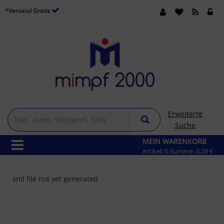
*Versand Gratis
Erweiterte
Suche
MEIN WARENKORB
Artikel:
0
Summe:
0,00 €
xml file not yet generated