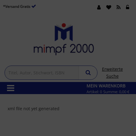
*Versand Gratis
Erweiterte
Suche
MEIN WARENKORB
Artikel:
0
Summe:
0,00 €
xml file not yet generated