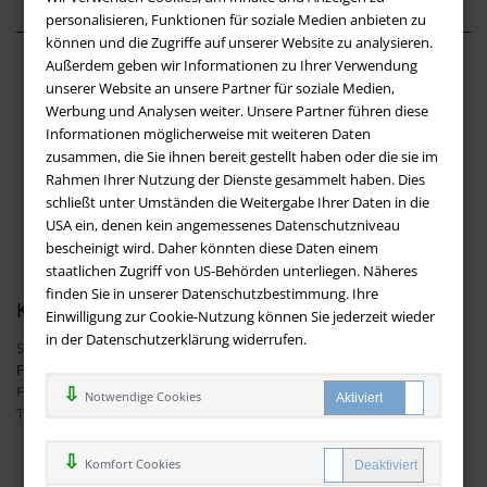
personalisieren, Funktionen für soziale Medien anbieten zu
können und die Zugriffe auf unserer Website zu analysieren.
Außerdem geben wir Informationen zu Ihrer Verwendung
Über buchversandmimpf2000.de
unserer Website an unsere Partner für soziale Medien,
Werbung und Analysen weiter. Unsere Partner führen diese
Impressum
Informationen möglicherweise mit weiteren Daten
Versandbedingungen
zusammen, die Sie ihnen bereit gestellt haben oder die sie im
Widerruf
Rahmen Ihrer Nutzung der Dienste gesammelt haben. Dies
schließt unter Umständen die Weitergabe Ihrer Daten in die
Batteriehinweis
USA ein, denen kein angemessenes Datenschutzniveau
AGB
bescheinigt wird. Daher könnten diese Daten einem
Datenschutz
staatlichen Zugriff von US-Behörden unterliegen. Näheres
finden Sie in unserer Datenschutzbestimmung. Ihre
Kontakt
Einwilligung zur Cookie-Nutzung können Sie jederzeit wieder
in der Datenschutzerklärung widerrufen.
Sie haben Fragen?
Hier finden Sie Antworten auf häufig gestellte
Fragen.
Fragen per E-Mail:
info@buchversandmimpf2000.de
Notwendige Cookies
Telefon: +49 (0)9209 20 23 188
Ihre Vorteile bei uns
Komfort Cookies
Kostenloser Versand innerhalb Deutschlands