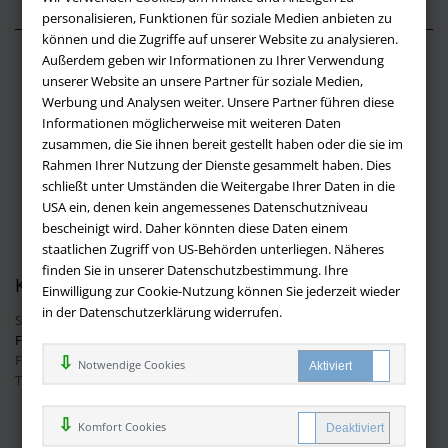
personalisieren, Funktionen für soziale Medien anbieten zu
können und die Zugriffe auf unserer Website zu analysieren.
Außerdem geben wir Informationen zu Ihrer Verwendung
Über buchversandmimpf2000.de
unserer Website an unsere Partner für soziale Medien,
Werbung und Analysen weiter. Unsere Partner führen diese
Impressum
Informationen möglicherweise mit weiteren Daten
Versandbedingungen
zusammen, die Sie ihnen bereit gestellt haben oder die sie im
Widerruf
Rahmen Ihrer Nutzung der Dienste gesammelt haben. Dies
schließt unter Umständen die Weitergabe Ihrer Daten in die
Batteriehinweis
USA ein, denen kein angemessenes Datenschutzniveau
AGB
bescheinigt wird. Daher könnten diese Daten einem
Datenschutz
staatlichen Zugriff von US-Behörden unterliegen. Näheres
finden Sie in unserer Datenschutzbestimmung. Ihre
Kontakt
Einwilligung zur Cookie-Nutzung können Sie jederzeit wieder
in der Datenschutzerklärung widerrufen.
Sie haben Fragen?
Hier finden Sie Antworten auf häufig gestellte
Fragen.
Fragen per E-Mail:
info@buchversandmimpf2000.de
Notwendige Cookies
Telefon: +49 (0)9209 20 23 188
Ihre Vorteile bei uns
Komfort Cookies
Kostenloser Versand innerhalb Deutschlands