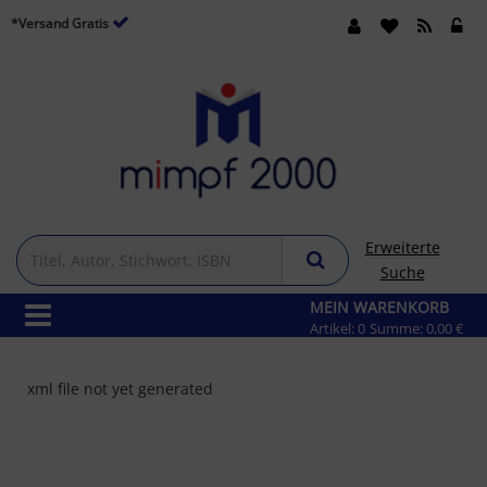
*Versand Gratis
Erweiterte
Suche
MEIN WARENKORB
Artikel:
0
Summe:
0,00 €
xml file not yet generated