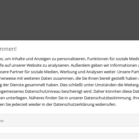
ommen!
, um Inhalte und Anzeigen zu personalisieren, Funktionen für soziale Medi
ffe auf unserer Website zu analysieren. Außerdem geben wir Informationen
sere Partner für soziale Medien, Werbung und Analysen weiter. Unsere Part
erweise mit weiteren Daten zusammen, die Sie ihnen bereit gestellt haben o
 der Dienste gesammelt haben. Dies schließt unter Umständen die Weiterga
angemessenes Datenschutzniveau bescheinigt wird. Daher könnten diese Dat
en unterliegen. Näheres finden Sie in unserer Datenschutzbestimmung. Ihre
 Sie jederzeit wieder in der Datenschutzerklärung widerrufen.
ies
t
Ihre Vorteile bei uns
 Fragen?
Hier finden Sie Antworten
Kostenloser Versand innerhalb