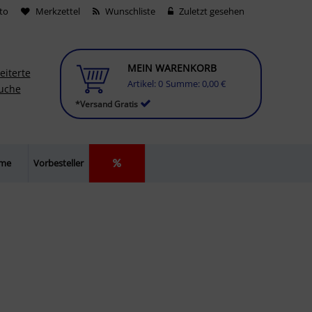
to
Merkzettel
Wunschliste
Zuletzt gesehen
MEIN WARENKORB
eiterte
Artikel:
0
Summe:
0,00 €
uche
*Versand Gratis
lme
Vorbesteller