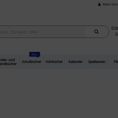
Mein Kon
Erw
S
Neu
nder- und
Schulbücher
Hörbücher
Kalender
Spielwaren
Fi
gendbücher