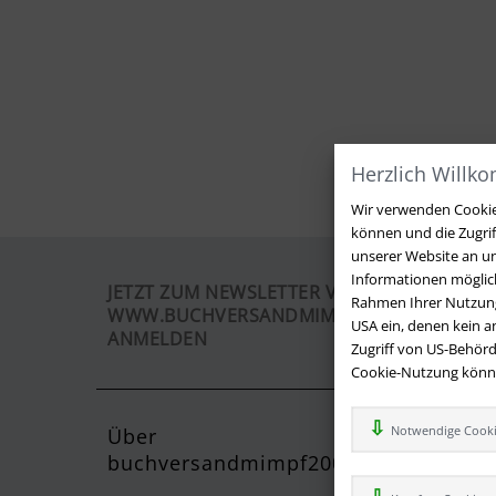
Herzlich Willk
Wir verwenden Cookies
können und die Zugri
unserer Website an un
Informationen möglich
JETZT ZUM NEWSLETTER VON
Rahmen Ihrer Nutzung
WWW.BUCHVERSANDMIMPF2000.DE
USA ein, denen kein 
ANMELDEN
Zugriff von US-Behörd
Cookie-Nutzung können
Notwendige Cook
Über
Kontak
buchversandmimpf2000.de
Sie haben