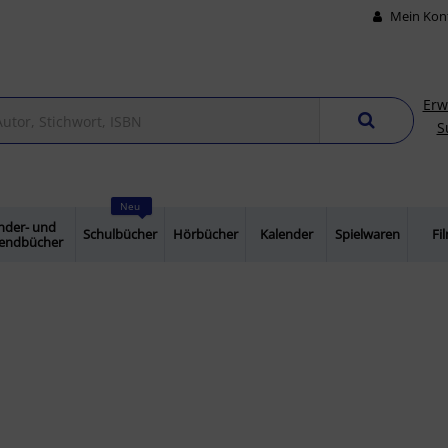
Mein Kon
Erw
S
Neu
nder- und
Schulbücher
Hörbücher
Kalender
Spielwaren
Fi
gendbücher