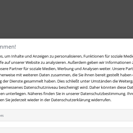
ommen!
, um Inhalte und Anzeigen zu personalisieren, Funktionen für soziale Medi
ffe auf unserer Website zu analysieren. Außerdem geben wir Informationen
sere Partner für soziale Medien, Werbung und Analysen weiter. Unsere Part
erweise mit weiteren Daten zusammen, die Sie ihnen bereit gestellt haben o
 der Dienste gesammelt haben. Dies schließt unter Umständen die Weiterga
angemessenes Datenschutzniveau bescheinigt wird. Daher könnten diese Dat
en unterliegen. Näheres finden Sie in unserer Datenschutzbestimmung. Ihre
 Sie jederzeit wieder in der Datenschutzerklärung widerrufen.
ies
t
Ihre Vorteile bei uns
 Fragen?
Hier finden Sie Antworten
Kostenloser Versand innerhalb