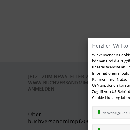
Herzlich Willk
Wir verwenden Cookies
können und die Zugri
unserer Website an un
Informationen möglich
JETZT ZUM NEWSLETTER VON
Rahmen Ihrer Nutzung
WWW.BUCHVERSANDMIMPF2000.DE
USA ein, denen kein 
ANMELDEN
Zugriff von US-Behörd
Cookie-Nutzung können
Notwendige Cook
Über
Kontak
buchversandmimpf2000.de
Sie haben