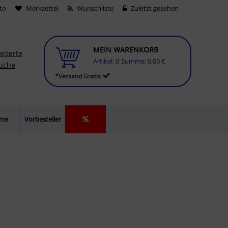
to
Merkzettel
Wunschliste
Zuletzt gesehen
MEIN WARENKORB
eiterte
Artikel:
0
Summe:
0,00 €
uche
*Versand Gratis
lme
Vorbesteller