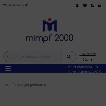
*Versand Gratis
Erweiterte
Suche
MEIN WARENKORB
Artikel:
0
Summe:
0,00 €
xml file not yet generated