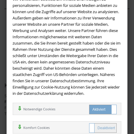
personalisieren, Funktionen für soziale Medien anbieten zu
können und die Zugriffe auf unserer Website zu analysieren.
Außerdem geben wir Informationen zu Ihrer Verwendung
Über buchversandmimpf2000.de
unserer Website an unsere Partner für soziale Medien,
Werbung und Analysen weiter. Unsere Partner führen diese
Impressum
Informationen möglicherweise mit weiteren Daten
Versandbedingungen
zusammen, die Sie ihnen bereit gestellt haben oder die sie im
Widerruf
Rahmen Ihrer Nutzung der Dienste gesammelt haben. Dies
schließt unter Umständen die Weitergabe Ihrer Daten in die
Batteriehinweis
USA ein, denen kein angemessenes Datenschutzniveau
AGB
bescheinigt wird. Daher könnten diese Daten einem
Datenschutz
staatlichen Zugriff von US-Behörden unterliegen. Näheres
finden Sie in unserer Datenschutzbestimmung. Ihre
Kontakt
Einwilligung zur Cookie-Nutzung können Sie jederzeit wieder
in der Datenschutzerklärung widerrufen.
Sie haben Fragen?
Hier finden Sie Antworten auf häufig gestellte
Fragen.
Fragen per E-Mail:
info@buchversandmimpf2000.de
Notwendige Cookies
Telefon: +49 (0)9209 20 23 188
Ihre Vorteile bei uns
Komfort Cookies
Kostenloser Versand innerhalb Deutschlands