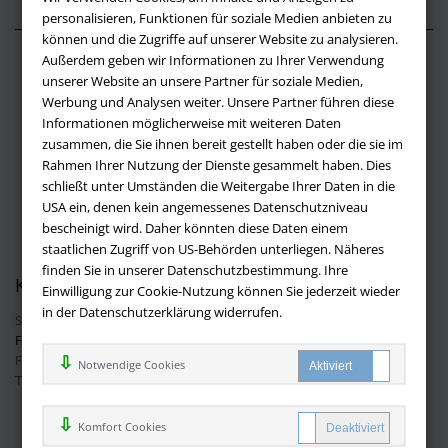
personalisieren, Funktionen für soziale Medien anbieten zu
können und die Zugriffe auf unserer Website zu analysieren.
Außerdem geben wir Informationen zu Ihrer Verwendung
Über buchversandmimpf2000.de
unserer Website an unsere Partner für soziale Medien,
Werbung und Analysen weiter. Unsere Partner führen diese
Impressum
Informationen möglicherweise mit weiteren Daten
Versandbedingungen
zusammen, die Sie ihnen bereit gestellt haben oder die sie im
Widerruf
Rahmen Ihrer Nutzung der Dienste gesammelt haben. Dies
schließt unter Umständen die Weitergabe Ihrer Daten in die
Batteriehinweis
USA ein, denen kein angemessenes Datenschutzniveau
AGB
bescheinigt wird. Daher könnten diese Daten einem
Datenschutz
staatlichen Zugriff von US-Behörden unterliegen. Näheres
finden Sie in unserer Datenschutzbestimmung. Ihre
Kontakt
Einwilligung zur Cookie-Nutzung können Sie jederzeit wieder
in der Datenschutzerklärung widerrufen.
Sie haben Fragen?
Hier finden Sie Antworten auf häufig gestellte
Fragen.
Fragen per E-Mail:
info@buchversandmimpf2000.de
Notwendige Cookies
Telefon: +49 (0)9209 20 23 188
Ihre Vorteile bei uns
Komfort Cookies
Kostenloser Versand innerhalb Deutschlands