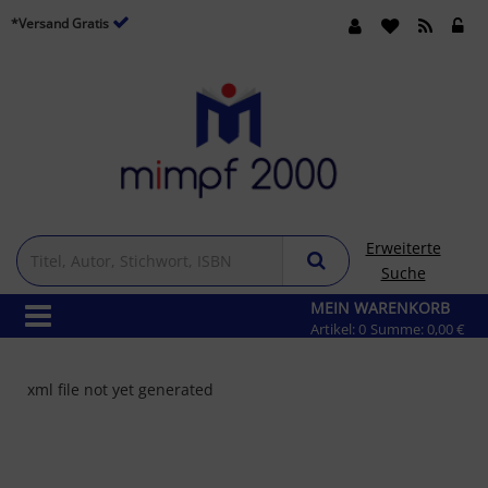
*Versand Gratis
Erweiterte
Suche
MEIN WARENKORB
Artikel:
0
Summe:
0,00 €
xml file not yet generated