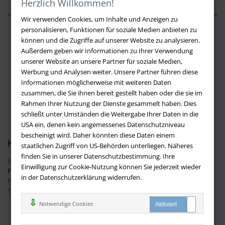
Herzlich Willkommen!
Wir verwenden Cookies, um Inhalte und Anzeigen zu
personalisieren, Funktionen für soziale Medien anbieten zu
Über buchversandmimpf2000.de
können und die Zugriffe auf unserer Website zu analysieren.
Außerdem geben wir Informationen zu Ihrer Verwendung
Impressum
unserer Website an unsere Partner für soziale Medien,
Versandbedingungen
Werbung und Analysen weiter. Unsere Partner führen diese
Widerruf
Informationen möglicherweise mit weiteren Daten
zusammen, die Sie ihnen bereit gestellt haben oder die sie im
Batteriehinweis
Rahmen Ihrer Nutzung der Dienste gesammelt haben. Dies
AGB
schließt unter Umständen die Weitergabe Ihrer Daten in die
Datenschutz
USA ein, denen kein angemessenes Datenschutzniveau
bescheinigt wird. Daher könnten diese Daten einem
Kontakt
staatlichen Zugriff von US-Behörden unterliegen. Näheres
finden Sie in unserer Datenschutzbestimmung. Ihre
Sie haben Fragen?
Hier finden Sie Antworten auf häufig gestellte
Einwilligung zur Cookie-Nutzung können Sie jederzeit wieder
Fragen.
in der Datenschutzerklärung widerrufen.
Fragen per E-Mail:
info@buchversandmimpf2000.de
Telefon: +49 (0)9209 20 23 188
Ihre Vorteile bei uns
Notwendige Cookies
Kostenloser Versand innerhalb Deutschlands