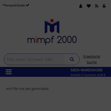
*Versand Gratis
Erweiterte
Suche
MEIN WARENKORB
Artikel:
0
Summe:
0,00 €
xml file not yet generated