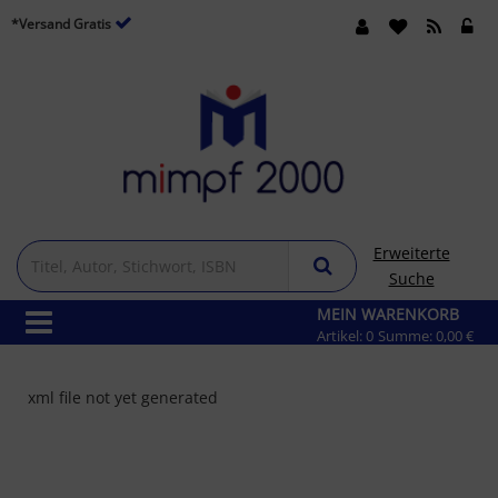
*Versand Gratis
Erweiterte
Suche
MEIN WARENKORB
Artikel:
0
Summe:
0,00 €
xml file not yet generated