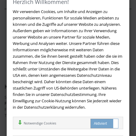
Herzlich Willkommen!
Wir verwenden Cookies, um Inhalte und Anzeigen zu
personalisieren, Funktionen für soziale Medien anbieten zu
Über buchversandmimpf2000.de
können und die Zugriffe auf unserer Website zu analysieren.
Außerdem geben wir Informationen zu Ihrer Verwendung
Impressum
unserer Website an unsere Partner für soziale Medien,
Versandbedingungen
Werbung und Analysen weiter. Unsere Partner führen diese
Widerruf
Informationen möglicherweise mit weiteren Daten
zusammen, die Sie ihnen bereit gestellt haben oder die sie im
Batteriehinweis
Rahmen Ihrer Nutzung der Dienste gesammelt haben. Dies
AGB
schließt unter Umständen die Weitergabe Ihrer Daten in die
Datenschutz
USA ein, denen kein angemessenes Datenschutzniveau
bescheinigt wird. Daher könnten diese Daten einem
Kontakt
staatlichen Zugriff von US-Behörden unterliegen. Näheres
finden Sie in unserer Datenschutzbestimmung. Ihre
Sie haben Fragen?
Hier finden Sie Antworten auf häufig gestellte
Einwilligung zur Cookie-Nutzung können Sie jederzeit wieder
Fragen.
in der Datenschutzerklärung widerrufen.
Fragen per E-Mail:
info@buchversandmimpf2000.de
Telefon: +49 (0)9209 20 23 188
Ihre Vorteile bei uns
Notwendige Cookies
Kostenloser Versand innerhalb Deutschlands