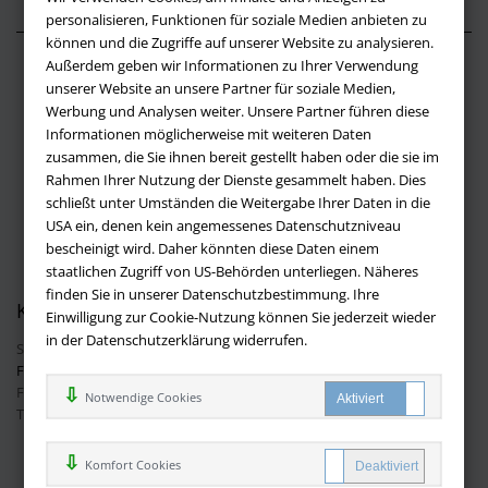
personalisieren, Funktionen für soziale Medien anbieten zu
können und die Zugriffe auf unserer Website zu analysieren.
Außerdem geben wir Informationen zu Ihrer Verwendung
Über buchversandmimpf2000.de
unserer Website an unsere Partner für soziale Medien,
Werbung und Analysen weiter. Unsere Partner führen diese
Impressum
Informationen möglicherweise mit weiteren Daten
Versandbedingungen
zusammen, die Sie ihnen bereit gestellt haben oder die sie im
Widerruf
Rahmen Ihrer Nutzung der Dienste gesammelt haben. Dies
schließt unter Umständen die Weitergabe Ihrer Daten in die
Batteriehinweis
USA ein, denen kein angemessenes Datenschutzniveau
AGB
bescheinigt wird. Daher könnten diese Daten einem
Datenschutz
staatlichen Zugriff von US-Behörden unterliegen. Näheres
finden Sie in unserer Datenschutzbestimmung. Ihre
Kontakt
Einwilligung zur Cookie-Nutzung können Sie jederzeit wieder
in der Datenschutzerklärung widerrufen.
Sie haben Fragen?
Hier finden Sie Antworten auf häufig gestellte
Fragen.
Fragen per E-Mail:
info@buchversandmimpf2000.de
Notwendige Cookies
Telefon: +49 (0)9209 20 23 188
Ihre Vorteile bei uns
Komfort Cookies
Kostenloser Versand innerhalb Deutschlands