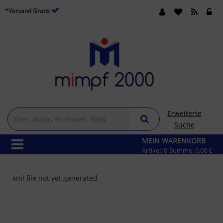
*Versand Gratis
Erweiterte
Suche
MEIN WARENKORB
Artikel:
0
Summe:
0,00 €
xml file not yet generated