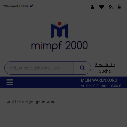
*Versand Gratis
Erweiterte
Suche
MEIN WARENKORB
Artikel:
0
Summe:
0,00 €
xml file not yet generated