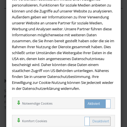
personalisieren, Funktionen für soziale Medien anbieten zu
können und die Zugriffe auf unserer Website zu analysieren.
Außerdem geben wir Informationen zu Ihrer Verwendung
Über buchversandmimpf2000.de
unserer Website an unsere Partner für soziale Medien,
Werbung und Analysen weiter. Unsere Partner führen diese
Impressum
Informationen möglicherweise mit weiteren Daten
Versandbedingungen
zusammen, die Sie ihnen bereit gestellt haben oder die sie im
Widerruf
Rahmen Ihrer Nutzung der Dienste gesammelt haben. Dies
schließt unter Umständen die Weitergabe Ihrer Daten in die
Batteriehinweis
USA ein, denen kein angemessenes Datenschutzniveau
AGB
bescheinigt wird. Daher könnten diese Daten einem
Datenschutz
staatlichen Zugriff von US-Behörden unterliegen. Näheres
finden Sie in unserer Datenschutzbestimmung. Ihre
Kontakt
Einwilligung zur Cookie-Nutzung können Sie jederzeit wieder
in der Datenschutzerklärung widerrufen.
Sie haben Fragen?
Hier finden Sie Antworten auf häufig gestellte
Fragen.
Fragen per E-Mail:
info@buchversandmimpf2000.de
Notwendige Cookies
Telefon: +49 (0)9209 20 23 188
Ihre Vorteile bei uns
Komfort Cookies
Kostenloser Versand innerhalb Deutschlands