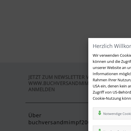
Herzlich Willk
Wir verwenden Cookies
können und die Zugri
unserer Website an un
Informationen möglich
JETZT ZUM NEWSLETTER VON
Rahmen Ihrer Nutzung
WWW.BUCHVERSANDMIMPF2000.DE
USA ein, denen kein 
ANMELDEN
Zugriff von US-Behörd
Cookie-Nutzung können
Notwendige Cook
Über
Kontak
buchversandmimpf2000.de
Sie haben