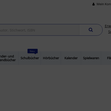
Mein Kon
Erw
S
Neu
nder- und
Schulbücher
Hörbücher
Kalender
Spielwaren
Fi
gendbücher