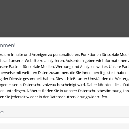
ommen!
, um Inhalte und Anzeigen zu personalisieren, Funktionen für soziale Medi
ffe auf unserer Website zu analysieren. Außerdem geben wir Informationen
sere Partner für soziale Medien, Werbung und Analysen weiter. Unsere Part
erweise mit weiteren Daten zusammen, die Sie ihnen bereit gestellt haben o
 der Dienste gesammelt haben. Dies schließt unter Umständen die Weiterga
angemessenes Datenschutzniveau bescheinigt wird. Daher könnten diese Dat
en unterliegen. Näheres finden Sie in unserer Datenschutzbestimmung. Ihre
 Sie jederzeit wieder in der Datenschutzerklärung widerrufen.
ies
t
Ihre Vorteile bei uns
 Fragen?
Hier finden Sie Antworten
Kostenloser Versand innerhalb