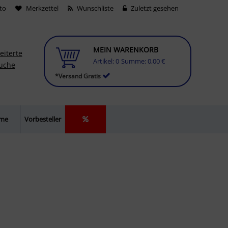
to
Merkzettel
Wunschliste
Zuletzt gesehen
MEIN WARENKORB
eiterte
Artikel:
0
Summe:
0,00 €
uche
*Versand Gratis
lme
Vorbesteller